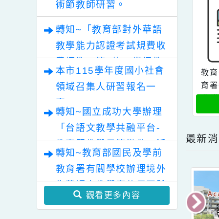
業論壇（六）變動時代中
的好老師：教師素養與教
轉知~2026年桃園地景藝
師韌性」。
術節教師研習。
轉知~「教育部對外華語
教學能力認證考試規費收
費標準」第2條，業經教
本市115學年度國小社會
育部於中華民國115年7
領域召集人研習報名一
月30日以臺教文(六)字第
案。
1152502188A號令修正
轉知~國立成功大學辦理
發布，茲檢送發布令影本
「台語文教學共融平台-
最
及修正條文各1份。
教案暨教學示範徵件」活
轉知~教育部國民及學前