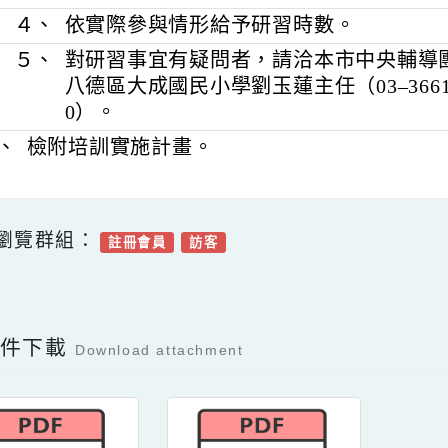
小明。
３、
上課前請確認電腦設備、網路、視訊
常運作。
４、
依實際參與情形給予研習時數。
５、
對研習事宜有疑問者，請洽本市中央
八德區大成國民小學劉玉蓮主任（03–36
0）。
四、
檢附培訓實施計畫。
可瀏覽群組：
註冊會員
訪客
Facebook分享及讚按鈕，會開啟新視窗輸入
容附件下載