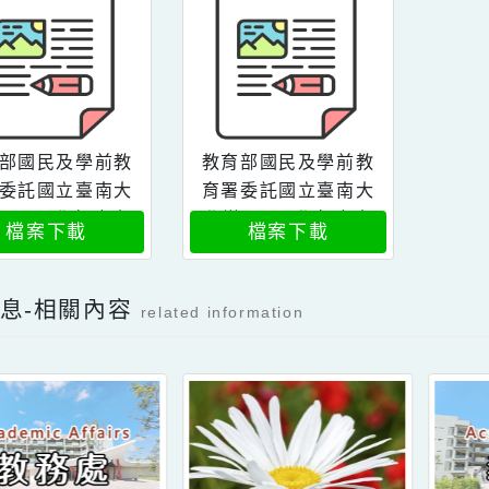
Download attachment
教育部國民及學前教
教育部國民及學前教
育署委託國立臺南大
育署委託國立臺南大
學辦理114學年度本
學辦理114學年度本
檔案下載
檔案下載
土語文教師專業學習
土語文教師專業學習
社群領導人第3次培
社群領導人第3次培
訓研習2
訓研習
新消息-相關內容
related information