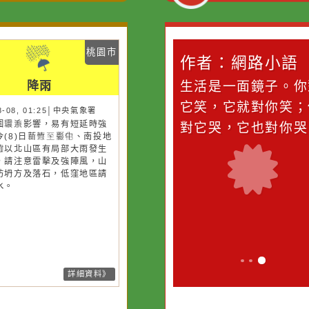
災害警示
隨機
桃園市
桃園市
作者：網路小語
作者：網路
降雨
降雨
滴污
在實現理想的路途中，
生活是一面鏡
污水
必須排除一切干擾，特
它笑，它就對
26-08-08, 01:25│中央氣象署
26-08-08, 01:25│中央氣象署
風外圍雲系影響，易有短延時強
風外圍環流影響，易有短延時強
的存
別是要看清那些美麗的
對它哭，它也
雨，今(8)日苗栗、臺中、南投地
雨，今(8)日新竹至彰化、南投地
誘惑。
及新竹以北山區有局部大雨發生
及桃園以北山區有局部大雨發生
機率，請注意雷擊及強陣風，山
機率，請注意雷擊及強陣風，山
請慎防坍方及落石，低窪地區請
請慎防坍方及落石，低窪地區請
防積水。
防積水。