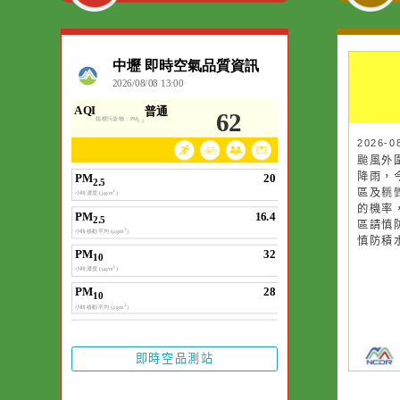
:::
空氣品質
作者：網路小語
一杯清水因滴入一
水而變污濁，一杯
20
20
颱
颱
卻不會因一滴清水
降
降
在而變清澈。
區
區
的
的
區
區
慎
慎