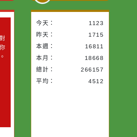
小語
流量統計
今天：
1123
小語
昨天：
1715
子。你對
本週：
16811
你笑；你
對你哭。
本月：
18668
總計：
266157
平均：
4512