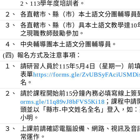
１、
各直轄市、縣（市）政府本土語文指
2、113學年度培訓者。
２、
各直轄市、縣（市）本土語文分團輔
３、
各直轄市、縣（市）具本土語文教學
之現職教師鼓勵參加。
４、
中央輔導團本土語文分團輔導員。
(四)
報名方式及注意事項：
１、
請研習人員於115年5月4日（星期一）
表單
https://forms.gle/ZvUBSyFAci
名。
２、
請於課程開始前15分鐘內務必填寫
orms.gle/11q89vJ8bFVS5Ki18
；課程
頭並以「縣市-中文姓名全名」登入