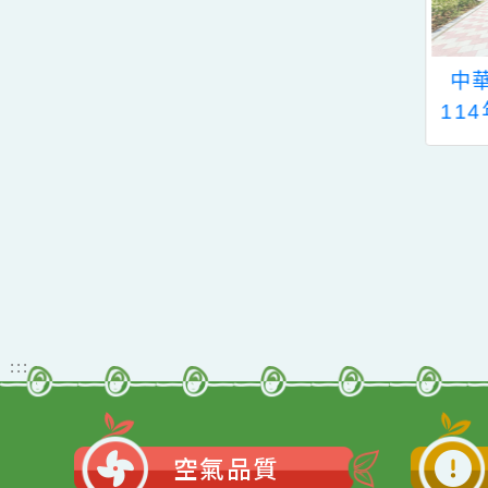
動簡章一案、「115學年
教育署有關學校辦理境外
度國民中小學現職教師臺
生華語文教學應使用正體
灣台語認證輔導增能課程
觀看更多內容
字一案。
計畫」1份。。
5學年度一、三、
青園國小112年度
級常態編班作業
「繪本營×尋找寶藏大
1
結果公告
作戰」暑假口說英語
夏令營錄取名單