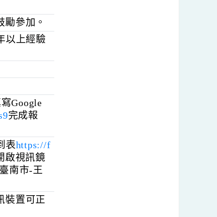
導員未曾參加11
導員鼓勵參加。
達10年以上經驗
前填寫Google
USMDis9
完成報
線上簽到表
https://f
中請開啟視訊鏡
，如：臺南市-王