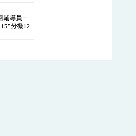
及音訊裝置可正
輔導團輔導員－
61155分機12
內容