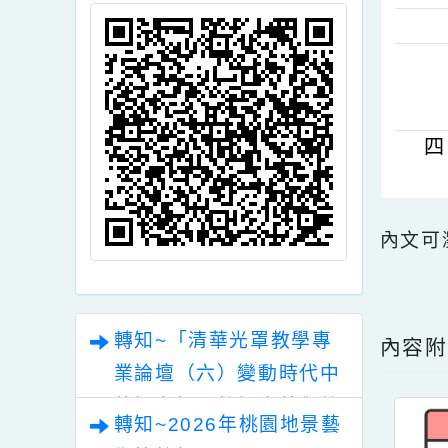
頁面QRcode
內文
點擊
轉知~「清華光罩教學專
內