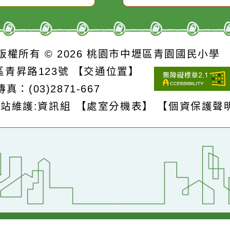
詳細資料》
詳細資料》
S
版權所有 © 2026
桃園市中壢區青園國民
壢區青昇路123號
【交通位置】
1
傳真：(03)2871-667
網站維護:資訊組
【處室分機表】
【個資保