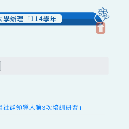
臺南大學辦理「114學年
開
啟
上
方
搜尋
區
塊
業學習社群領導人第3次培訓研習」