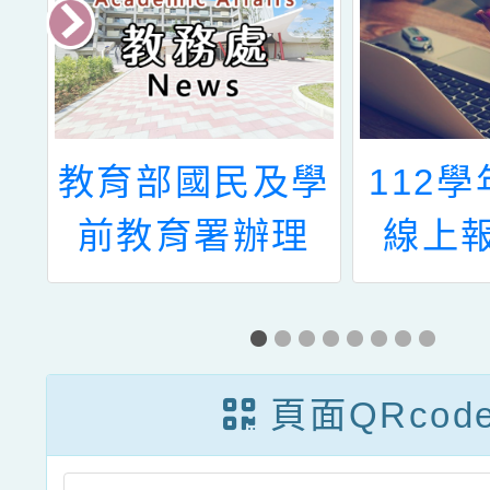
學
教育部國民及學
112
閱
前教育署辦理
線上
及
「本土教育教師
QRCo
培力研習」實施
計畫1份、「桃
頁面QRcod
園市114學年度