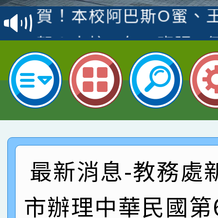
賽 洪綺君教師榮獲社會
賀！本校阿巴斯O蜜、
名
倩參加桃園市科展 國小
賀！本校四年二班張O
名 指導老師王老師、陳
園市英語競賽國小朗讀
賀！本校參加桃園市中
指導老師林老師
賽 劉文瑛教師榮獲教
賀！本校參與2026世
臺灣台語-第二名
市賽榮獲科學小創客佳
賀！本校參加桃園市中
創客第三名。
賽 洪綺君教師榮獲社會
賀！本校阿巴斯O蜜、
最新消息-教務處
名
倩參加桃園市科展 國小
賀！本校四年二班張O
市辦理中華民國第
名 指導老師王老師、陳
園市英語競賽國小朗讀
賀！本校參加桃園市中