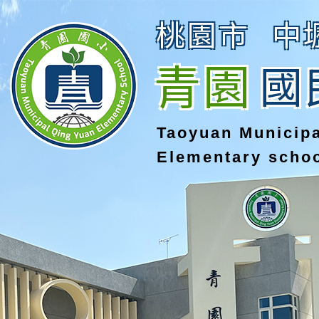
桃園市
中
青園
國
Taoyuan Municip
Elementary scho