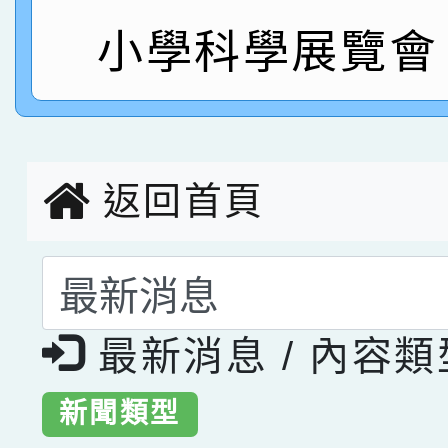
指導老師林老師
賽 劉文瑛教師榮獲教
賀！本校參與2026世
小學科學展覽會
臺灣台語-第二名
市賽榮獲科學小創客佳
創客第三名。
返回首頁
選擇後頁面內容會更
最新消息 / 內容
新聞類型