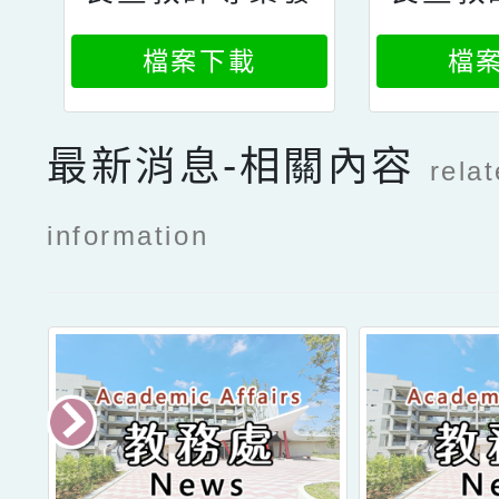
展支持平臺專業
展支持
檔案下載
檔
發展資源暨專業
發展資
學習檔案功能線
學習檔
最新消息-相關內容
rela
上說明會報名資
上說明
訊2
information