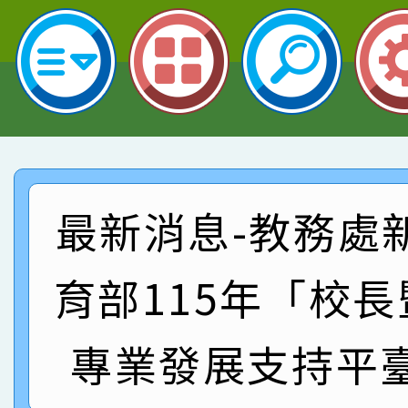
名 指導老師王老師、陳
園市英語競賽國小朗讀
賀！本校參加桃園市中
指導老師林老師
賽 劉文瑛教師榮獲教
賀！本校參與2026世
臺灣台語-第二名
市賽榮獲科學小創客佳
賀！本校參加桃園市中
創客第三名。
賽 洪綺君教師榮獲社會
賀！本校阿巴斯O蜜、
最新消息-教務處
名
倩參加桃園市科展 國小
賀！本校四年二班張O
育部115年「校
名 指導老師王老師、陳
園市英語競賽國小朗讀
賀！本校參加桃園市中
指導老師林老師
賽 劉文瑛教師榮獲教
賀！本校參與2026世
專業發展支持平
臺灣台語-第二名
市賽榮獲科學小創客佳