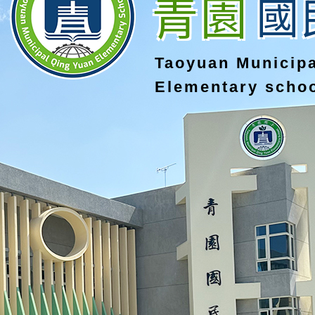
青園
國
Taoyuan Municip
Elementary scho