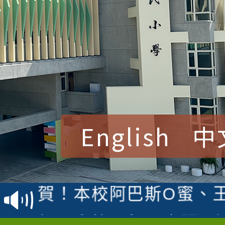
English
中
賀！本校參加桃園市中
賽 洪綺君教師榮獲社會
賀！本校阿巴斯O蜜、
名
倩參加桃園市科展 國小
賀！本校四年二班張O