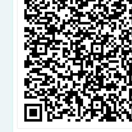
語生活
畫」之
工