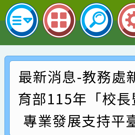
名 指導老師王老師、陳
園市英語競賽國小朗讀
賀！本校參加桃園市中
指導老師林老師
賽 劉文瑛教師榮獲教
賀！本校參與2026世
臺灣台語-第二名
市賽榮獲科學小創客佳
賀！本校參加桃園市中
創客第三名。
賽 洪綺君教師榮獲社會
賀！本校阿巴斯O蜜、
最新消息-教務處
名
倩參加桃園市科展 國小
賀！本校四年二班張O
名 指導老師王老師、陳
育部115年「校
園市英語競賽國小朗讀
賀！本校參加桃園市中
指導老師林老師
賽 劉文瑛教師榮獲教
賀！本校參與2026世
專業發展支持平
臺灣台語-第二名
市賽榮獲科學小創客佳