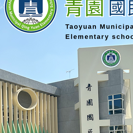
青園
國
Taoyuan Municip
Elementary scho