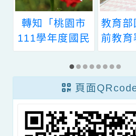
教
轉知「桃園市
教育部
推
111學年度國民
前教育
中小學新住民語
簡稱國
教
文教學支援工作
請國立
課
人員聯合甄選」
大學（
頁面QRcod
簡章訊息
師大）辦
學年度
立國民