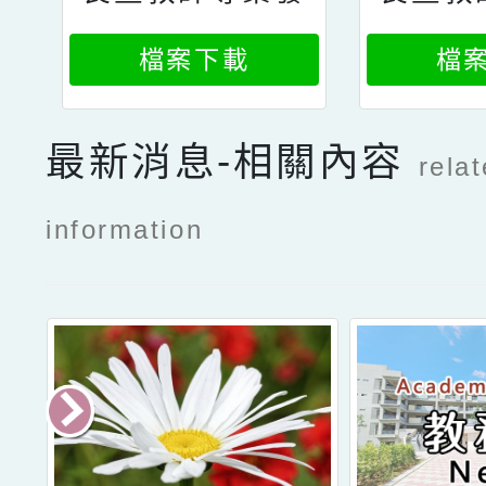
展支持平臺專業
展支持
檔案下載
檔
發展資源暨專業
發展資
學習檔案功能線
學習檔
最新消息-相關內容
rela
上說明會報名資
上說明
訊2
information