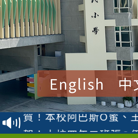
English
中
賀！本校參加桃園市中
賽 洪綺君教師榮獲社會
賀！本校阿巴斯O蜜、
名
倩參加桃園市科展 國小
賀！本校四年二班張O