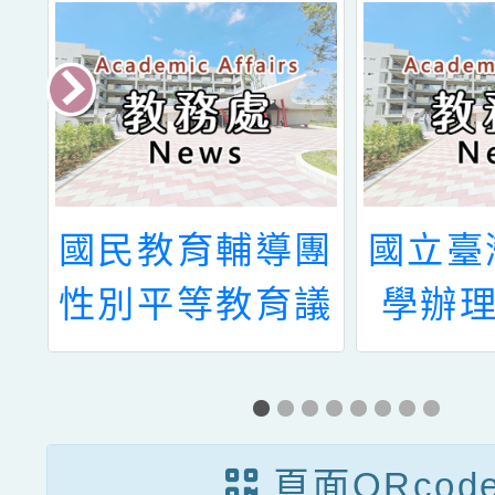
桃
國民教育輔導團
國立臺
學
性別平等教育議
學辦理
動
題輔導小組辦理
年國際
「114學年度第
匹亞
1學期到校輔導
營」
頁面QRcod