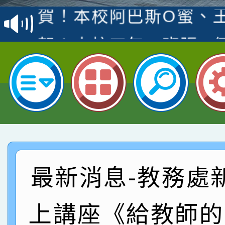
賽 洪綺君教師榮獲社會
賀！本校阿巴斯O蜜、
名
倩參加桃園市科展 國小
賀！本校四年二班張O
名 指導老師王老師、陳
園市英語競賽國小朗讀
賀！本校參加桃園市中
指導老師林老師
賽 劉文瑛教師榮獲教
賀！本校參與2026世
臺灣台語-第二名
市賽榮獲科學小創客佳
賀！本校參加桃園市中
創客第三名。
賽 洪綺君教師榮獲社會
賀！本校阿巴斯O蜜、
最新消息-教務處
名
倩參加桃園市科展 國小
賀！本校四年二班張O
上講座《給教師的
名 指導老師王老師、陳
園市英語競賽國小朗讀
賀！本校參加桃園市中