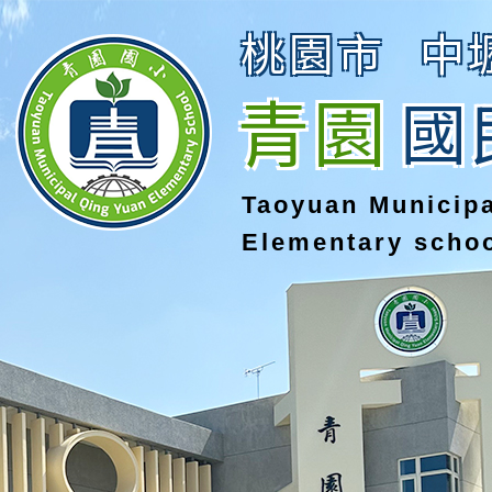
桃園市
中
青園
國
Taoyuan Municip
Elementary scho