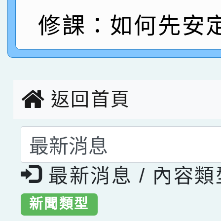
指導老師林老師
賽 劉文瑛教師榮獲教
賀！本校參與2026世
修課：如何先安
臺灣台語-第二名
市賽榮獲科學小創客佳
創客第三名。
返回首頁
選擇後頁面內容會更
最新消息 / 內容
新聞類型