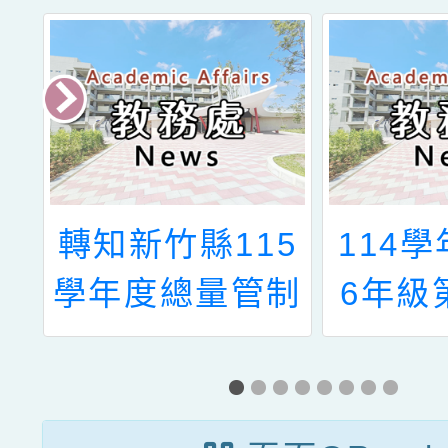
生
轉知新竹縣115
114學
公
學年度總量管制
6年級
學校及入學作業
申請
時間表，詳 如
說明，請查照。