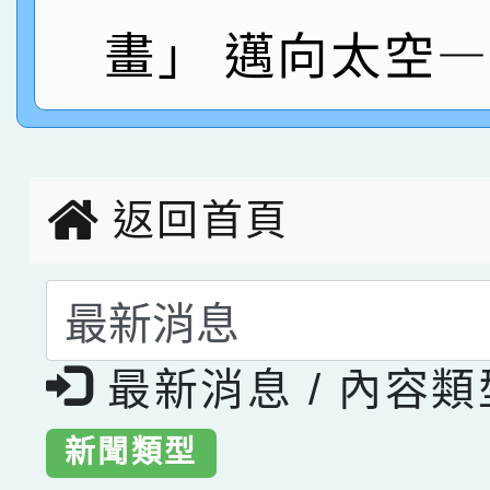
指導老師林老師
賽 劉文瑛教師榮獲教
賀！本校參與2026世
畫」 邁向太空
臺灣台語-第二名
市賽榮獲科學小創客佳
創客第三名。
返回首頁
選擇後頁面內容會更
最新消息 / 內容
新聞類型