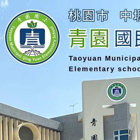
桃園市
中
青園
國
Taoyuan Municip
Elementary scho