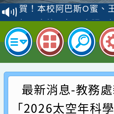
賽 洪綺君教師榮獲社會
賀！本校阿巴斯O蜜、
名
倩參加桃園市科展 國小
賀！本校四年二班張O
名 指導老師王老師、陳
園市英語競賽國小朗讀
賀！本校參加桃園市中
指導老師林老師
賽 劉文瑛教師榮獲教
賀！本校參與2026世
臺灣台語-第二名
市賽榮獲科學小創客佳
賀！本校參加桃園市中
創客第三名。
賽 洪綺君教師榮獲社會
賀！本校阿巴斯O蜜、
最新消息-教務處
名
倩參加桃園市科展 國小
賀！本校四年二班張O
「2026太空年科
名 指導老師王老師、陳
園市英語競賽國小朗讀
賀！本校參加桃園市中