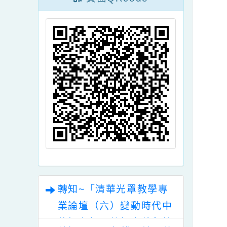
三
頁面QRcode