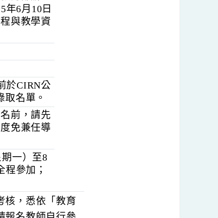
日(星期三）止，採
格，由教育部辦理
115年6月10日
小學課程與教學資
）。
五）前於CIRN公
正式錄取名單。
務，報名前，請先
務學年度免兼任導
3日（星期一）至8
導員應全程參加；