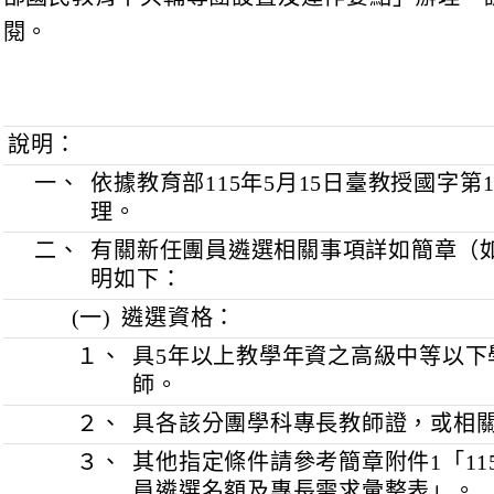
未全程參加者，不予聘任。
、
有關央團之運作，以及央團輔導員之權利義
部國民教育中央輔導團設置及運作要點」辦
閱。
說明：
一、
依據教育部115年5月15日臺教授國字
理。
二、
有關新任團員遴選相關事項詳如簡
明如下：
(一)
遴選資格：
１、
具5年以上教學年資之高級中