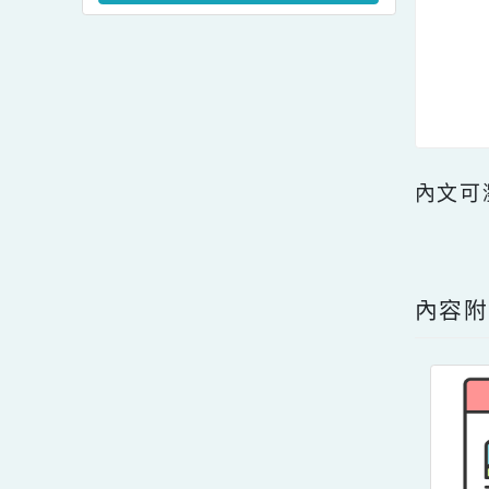
及修正條文各1份。
教案暨教學示範徵件」活
轉知~教育部國民及學前
動簡章一案、「115學年
教育署有關學校辦理境外
度國民中小學現職教師臺
生華語文教學應使用正體
灣台語認證輔導增能課程
觀看更多內容
字一案。
計畫」1份。。
內文
點擊
內