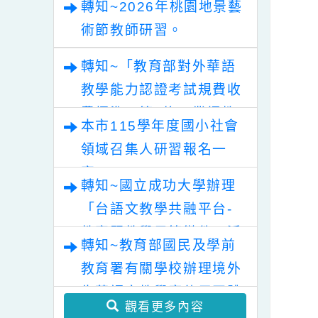
轉知~「清華光罩教學專
業論壇（六）變動時代中
的好老師：教師素養與教
轉知~2026年桃園地景藝
師韌性」。
術節教師研習。
轉知~「教育部對外華語
教學能力認證考試規費收
費標準」第2條，業經教
本市115學年度國小社會
育部於中華民國115年7
領域召集人研習報名一
月30日以臺教文(六)字第
案。
1152502188A號令修正
轉知~國立成功大學辦理
發布，茲檢送發布令影本
「台語文教學共融平台-