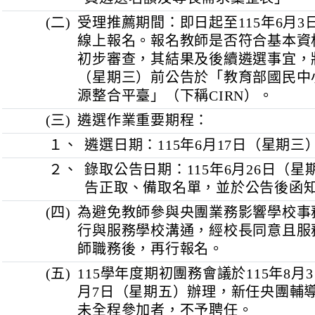
師。
２、
具各該分團學科專長教師證，
３、
其他指定條件請參考簡章附件1
員遴選名額及專長需求彙整表
(二)
受理推薦期間：即日起至115年
線上報名。報名教師是否符合
初步審查，其結果及後續遴選事宜
（星期三）前公告於「教育部
源整合平臺」（下稱CIRN）。
(三)
遴選作業重要期程：
１、
遴選日期：115年6月17日（
２、
錄取公告日期：115年6月26
告正取、備取名單，並於公告
(四)
為避免教師參與央團業務影響