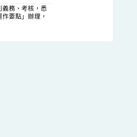
意且服務學年度免兼任導
年8月3日（星期一）至8
團輔導員應全程參加；
之權利義務、考核，悉
置及運作要點」辦理，
內容