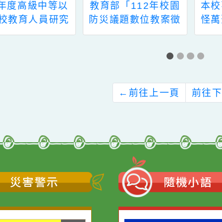
以
教育部「112年校園
本校萬聖節活動
究
防災議題數位教案徵
怪萬聖節・拍照
業
選」實施計畫
禮
←
前往上一頁