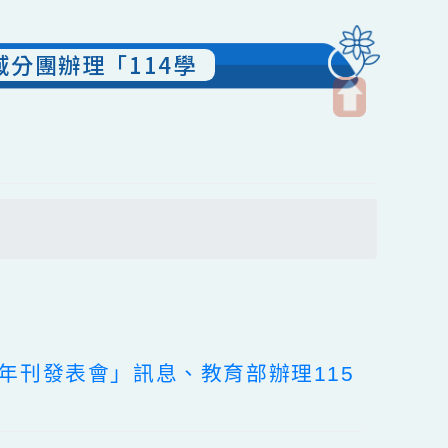
學領域分團辦理「114學
開
啟
上
方
搜尋
區
塊
26》年刊發表會」訊息、教育部辦理115