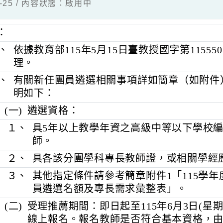
05-25 / 內容狀態：啟用中
明：
一、
依據教育部115年5月15日臺教授國字第115
理。
二、
有關新任團員遴選相關事項詳如簡章（
明如下：
(一)
遴選資格：
１、
具5年以上教學年資之高級中等以下
師。
２、
具各該分團學科專長教師證，或相關
３、
其他指定條件請參考簡章附件1「11
員遴選名額及專長需求彙整表」。