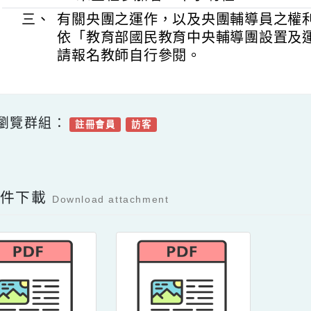
行與服務學校溝通，經校長同
師職務後，再行報名。
(五)
115學年度期初團務會議於115
月7日（星期五）辦理，新任央
未全程參加者，不予聘任。
三、
有關央團之運作，以及央團輔導員
依「教育部國民教育中央輔導團設
請報名教師自行參閱。
可瀏覽群組：
註冊會員
訪客
Facebook分享及讚按鈕，會開啟新視窗輸入
容附件下載
Download attachment