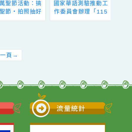
：搞
國家華語測驗推動工
桃園市中壢
抽好
作委員會辦理「115
小113學年
年華語文能力測驗」
新生入學登
考試日程一案、國立
報到作業相
臺中科技大學與印尼
教育部合作辦理
「UKBI印尼語能力檢
前往下一頁
→
定測驗」一案