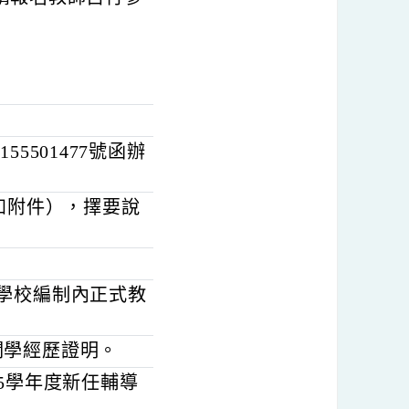
務、考核，悉依「教育
理，請報名教師自行參
第1155501477號函辦
章（如附件），擇要說
等以下學校編制內正式教