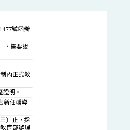
5501477號函辦
如附件），擇要說
學校編制內正式教
學經歷證明。
5學年度新任輔導