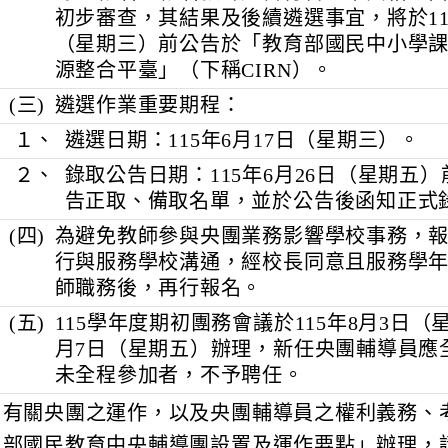
(二)
受理推薦期間：即日起至115年6月3
線上報名。報名教師是否符合基本資
初步審查，其結果及後續遴選事宜，將於
（星期三）前公告於「教育部國民中
源整合平臺」（下稱CIRN）。
(三)
遴選作業重要期程：
１、
遴選日期：115年6月17日（星期三
２、
錄取公告日期：115年6月26日（星期
告正取、備取名單，並於公告後函知
(四)
為避免教師參與央團業務影響學校事
行與服務學校溝通，經校長同意且服
師職務後，再行報名。
(五)
115學年度期初團務會議於115年8月
月7日（星期五）辦理，新任央團輔