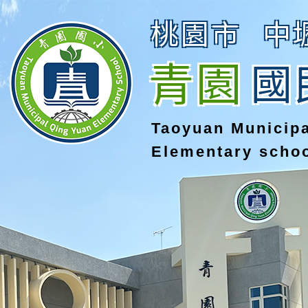
桃園市
中
青園
國
Taoyuan Municip
Elementary scho