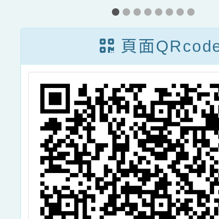
科
本費索取方案，
年度國
教
敬請協助轉知
國民中
頁面QRcod
學
師完
語/客
以上語
證考試
助計畫
龍潭區
辦理