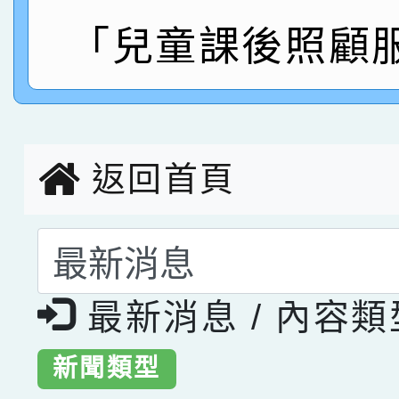
指導老師林老師
賽 劉文瑛教師榮獲教
賀！本校參與2026世
「兒童課後照顧
臺灣台語-第二名
市賽榮獲科學小創客佳
創客第三名。
返回首頁
選擇後頁面內容會更
最新消息 / 內容
新聞類型