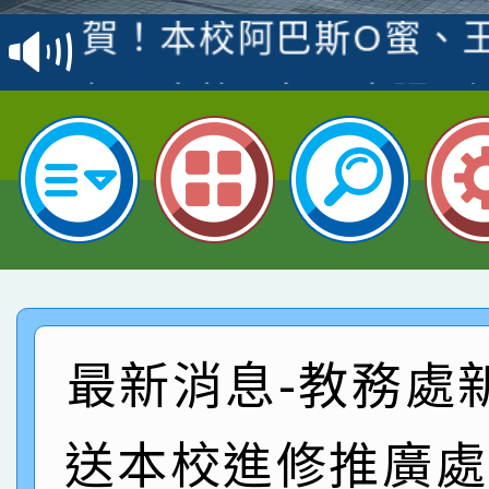
賽 洪綺君教師榮獲社會
賀！本校阿巴斯O蜜、
名
倩參加桃園市科展 國小
賀！本校四年二班張O
名 指導老師王老師、陳
園市英語競賽國小朗讀
賀！本校參加桃園市中
指導老師林老師
賽 劉文瑛教師榮獲教
賀！本校參與2026世
臺灣台語-第二名
市賽榮獲科學小創客佳
賀！本校參加桃園市中
創客第三名。
賽 洪綺君教師榮獲社會
賀！本校阿巴斯O蜜、
最新消息-教務處
名
倩參加桃園市科展 國小
賀！本校四年二班張O
送本校進修推廣處
名 指導老師王老師、陳
園市英語競賽國小朗讀
賀！本校參加桃園市中