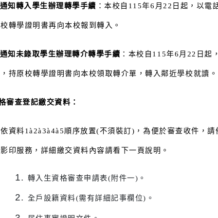
5.
資格複查
：倘對轉入名單有疑義，請家長於115年6月
6.
通知轉入學生辦理轉學手續
：本校自115年6月22
原校轉學證明書再向本校報到轉入。
7.
通知未錄取學生辦理轉介轉學手續
：本校自115年6
出，持原校轉學證明書向本校領取轉介單，轉入鄰近學校
、資格審查登記繳交資料：
請依資料1à2à3à4à5順序放置(不須裝訂)，為便於審
供影印服務，詳細繳交資料內容請看下一頁說明。