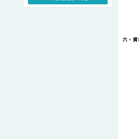
及修正條文各1份。
教案暨教學示範徵件」活
轉知~教育部國民及學前
動簡章一案、「115學年
教育署有關學校辦理境外
度國民中小學現職教師臺
生華語文教學應使用正體
灣台語認證輔導增能課程
觀看更多內容
字一案。
計畫」1份。。
六