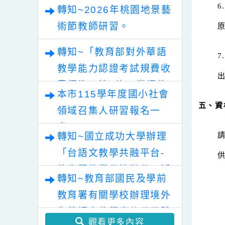
轉知~「清華光罩教學專
業論壇（六）變動時代中
的好老師：教師素養與教
轉知~2026年桃園地景藝
師韌性」。
術節教師研習。
轉知~「教育部對外華語
教學能力認證考試規費收
費標準」第2條，業經教
本市115學年度國小社會
育部於中華民國115年7
五
領域召集人研習報名一
月30日以臺教文(六)字第
案。
1152502188A號令修正
轉知~國立成功大學辦理
發布，茲檢送發布令影本
「台語文教學共融平台-