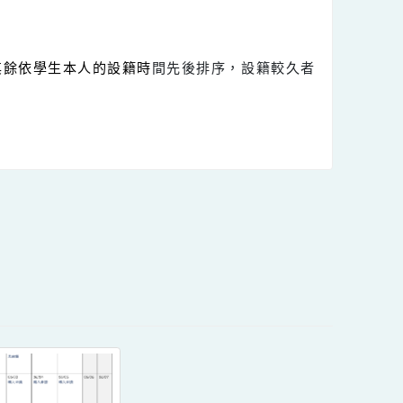
出異議。
者，請填寫特殊狀況審查申請書。
日期為準，請填寫特殊狀況審查申請書並附上學生本人之
入籍之日期資料為準。
學外，其餘依學生本人的設籍時
間先後排序，設籍較久者
內容