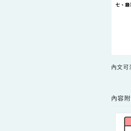
七
內文
點擊