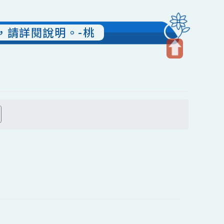
說明，請詳閱說明。-桃
開
啟
上
方
搜尋
區
塊