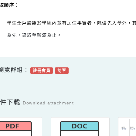
影響入學排序順位，由家長自行負責，不得提
同一戶籍有兩戶以上登記入學或其他特殊情形
學生戶籍如果在學區內有變動，以最先入籍之
遷徙紀錄證明書；若曾遷出學區外，則以最近
、錄取順序：
學生全戶設籍於學區內並有居住事實者，除優先入
為先，錄取至額滿為止。
可瀏覽群組：
註冊會員
訪客
Facebook分享及讚按鈕，會開啟新視窗輸入