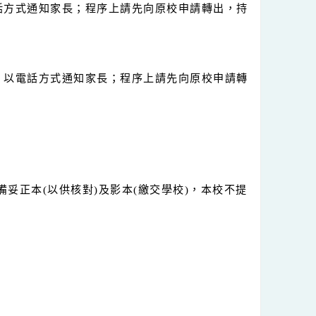
18日前以電話方式向本校申請複查。
日起，以電話方式通知家長；程序上請先向原校申請轉出，持
月22日起，以電話方式通知家長；程序上請先向原校申請轉
就讀。
查收件，請備妥正本(以供核對)及影本(繳交學校)，本校不提