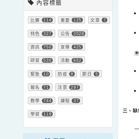
內容標籤
比賽
重要
文章
114
125
7
特色
公告
327
2028
資訊
宣導
750
425
研習
活動
530
652
緊急
防疫
節日
10
8
5
報名
注意
71
297
教學
課程
744
37
三
學習
119