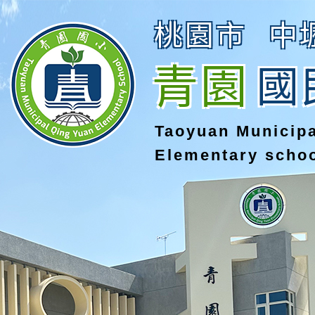
桃園市
中
青園
國
Taoyuan Municip
Elementary scho