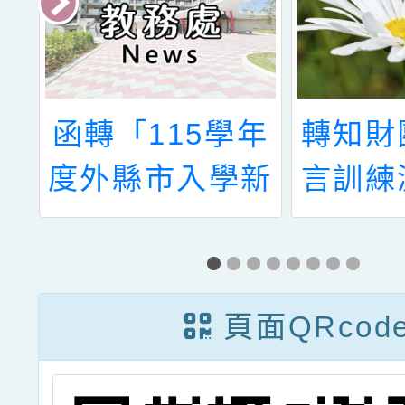
學
函轉「115學年
轉知財
下
度外縣市入學新
言訓練
）
竹市國民中學新
111
教
生調查表」1
向與雙
畫
份，詳如說明，
評量設
頁面QRcod
」
請查照。
動