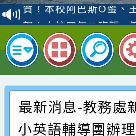
賽 洪綺君教師榮獲社會
賀！本校阿巴斯O蜜、
名
倩參加桃園市科展 國小
賀！本校四年二班張O
名 指導老師王老師、陳
園市英語競賽國小朗讀
賀！本校參加桃園市中
指導老師林老師
賽 劉文瑛教師榮獲教
賀！本校參與2026世
臺灣台語-第二名
市賽榮獲科學小創客佳
賀！本校參加桃園市中
創客第三名。
賽 洪綺君教師榮獲社會
賀！本校阿巴斯O蜜、
最新消息-教務處
名
倩參加桃園市科展 國小
賀！本校四年二班張O
小英語輔導團辦理
名 指導老師王老師、陳
園市英語競賽國小朗讀
賀！本校參加桃園市中