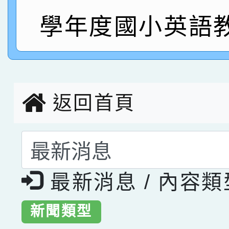
指導老師林老師
賽 劉文瑛教師榮獲教
賀！本校參與2026世
學年度國小英語
臺灣台語-第二名
市賽榮獲科學小創客佳
創客第三名。
返回首頁
選擇後頁面內容會更
最新消息 / 內容
新聞類型