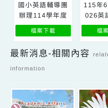
國小英語輔導團
115年
辦理114學年度
026
國小英語教師高
評量研
檔案下載
檔
階研習
名
最新消息-相關內容
rela
information