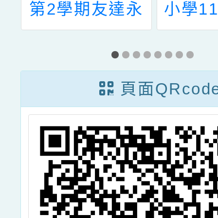
照
第2學期友達永
小學1
選
續基金會【友達
兒童課
永續素養獎學
政人員
金】
頁面QRcod