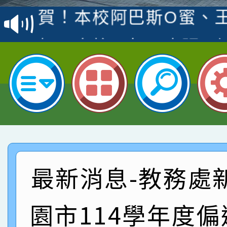
賽 洪綺君教師榮獲社會
賀！本校阿巴斯O蜜、
名
倩參加桃園市科展 國小
賀！本校四年二班張O
名 指導老師王老師、陳
園市英語競賽國小朗讀
賀！本校參加桃園市中
指導老師林老師
賽 劉文瑛教師榮獲教
賀！本校參與2026世
臺灣台語-第二名
市賽榮獲科學小創客佳
賀！本校參加桃園市中
創客第三名。
賽 洪綺君教師榮獲社會
賀！本校阿巴斯O蜜、
最新消息-教務處
名
倩參加桃園市科展 國小
賀！本校四年二班張O
園市114學年度
名 指導老師王老師、陳
園市英語競賽國小朗讀
賀！本校參加桃園市中