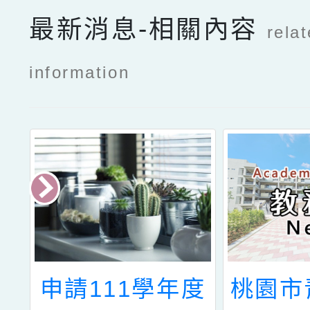
辦理教
最新消息-相關內容
rela
動更正
information
學
申請111學年度
桃園市