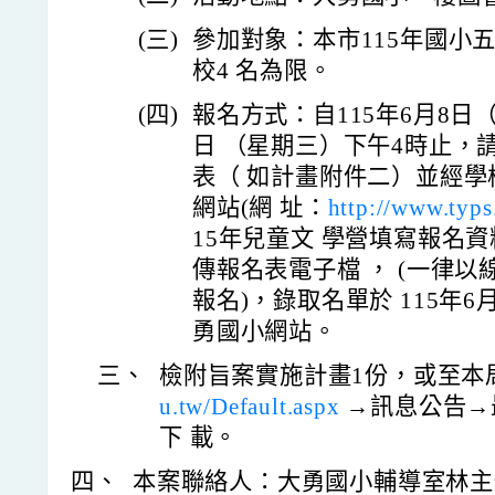
(三)
參加對象：本市115年國小
校4 名為限。
(四)
報名方式：自115年6月8日
日 （星期三）下午4時止，
表（ 如計畫附件二）並經
網站(網 址：
http://www.typs
15年兒童文 學營填寫報名
傳報名表電子檔 ， (一律
報名)，錄取名單於 115年
勇國小網站。
三、
檢附旨案實施計畫1份，或至本
u.tw/Default.aspx
→訊息公告→
下 載。
四、
本案聯絡人：大勇國小輔導室林主任或林