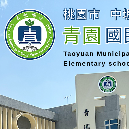
桃園市
中
青園
國
Taoyuan Municip
Elementary scho