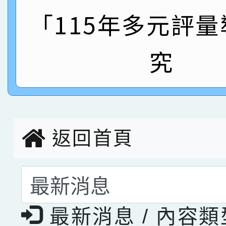
指導老師林老師
賽 劉文瑛教師榮獲教
「115年多元評
賀！本校參與2026世
臺灣台語-第二名
市賽榮獲科學小創客佳
究
創客第三名。
返回首頁
選擇後頁面內容會更
最新消息 / 內容