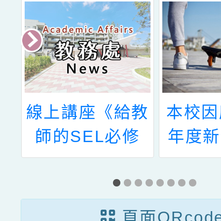
成
線上講座《給教
本校因
師的SEL必修
年度新
課：如何先安定
班（共
自己再安頓孩
新生正
子》、辦理「本
頁面QRcod