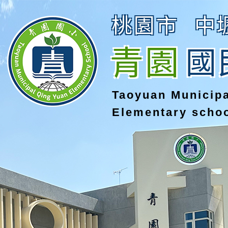
桃園市
中
青園
國
Taoyuan Municip
Elementary scho