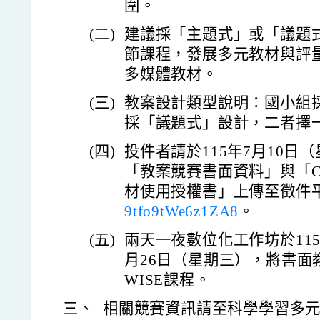
圍。
(二)
建議採「主題式」或「議題式
節課程，發展多元教材與評
多媒體教材。
(三)
教案設計類型說明：國小組
採「議題式」設計，二者擇
(四)
投件者請於115年7月10日
「教案競賽書面資料」與「C
材使用授權書」上傳至徵件
9tfo9tWe6z1ZA8
。
(五)
兩天一夜數位化工作坊於115
月26日（星期三），將書面
WISE課程。
三、
相關競賽資訊請至科學學習多