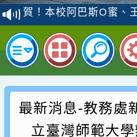
賽 洪綺君教師榮獲社會
賀！本校阿巴斯O蜜、
名
倩參加桃園市科展 國小
賀！本校四年二班張O
名 指導老師王老師、陳
園市英語競賽國小朗讀
賀！本校參加桃園市中
指導老師林老師
賽 劉文瑛教師榮獲教
賀！本校參與2026世
臺灣台語-第二名
市賽榮獲科學小創客佳
賀！本校參加桃園市中
創客第三名。
賽 洪綺君教師榮獲社會
賀！本校阿巴斯O蜜、
最新消息-教務處
名
倩參加桃園市科展 國小
賀！本校四年二班張O
立臺灣師範大學
名 指導老師王老師、陳
園市英語競賽國小朗讀
賀！本校參加桃園市中