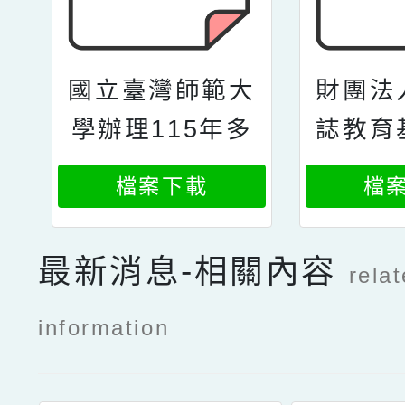
國立臺灣師範大
財團法
學辦理115年多
誌教育
元評量導入探究
天下雜
檔案下載
檔
的議題式與主題
5年6
式教學教案競賽
理20
最新消息-相關內容
rela
徵稿實施計畫案
灣創意
教案
information