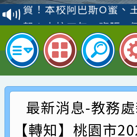
賽 洪綺君教師榮獲社會
賀！本校阿巴斯O蜜、
名
倩參加桃園市科展 國小
賀！本校四年二班張O
名 指導老師王老師、陳
園市英語競賽國小朗讀
賀！本校參加桃園市中
指導老師林老師
賽 劉文瑛教師榮獲教
賀！本校參與2026世
臺灣台語-第二名
市賽榮獲科學小創客佳
賀！本校參加桃園市中
創客第三名。
賽 洪綺君教師榮獲社會
賀！本校阿巴斯O蜜、
最新消息-教務處
名
倩參加桃園市科展 國小
賀！本校四年二班張O
【轉知】桃園市20
名 指導老師王老師、陳
園市英語競賽國小朗讀
賀！本校參加桃園市中