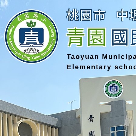
桃園市
中
青園
國
Taoyuan Municip
Elementary scho