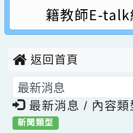
指導老師林老師
賽 劉文瑛教師榮獲教
賀！本校參與2026世
籍教師E-tal
臺灣台語-第二名
市賽榮獲科學小創客佳
創客第三名。
返回首頁
選擇後頁面內容會更
最新消息 / 內容
新聞類型