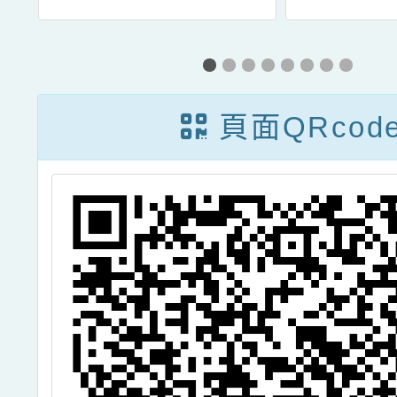
探
童課後照顧服務
音高中
主
人員職前180小
園市1
競
時訓練第20期」
國際教
頁面QRcod
計
招生資訊，敬請
程方
人
協助公告周知，
畫
基
並鼓勵相關人員
雜
踴躍報名參加，
年
請查照。