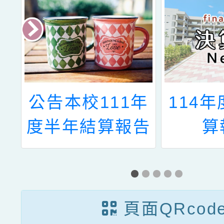
書
公告本校111年
114
度半年結算報告
算
表
頁面QRcod