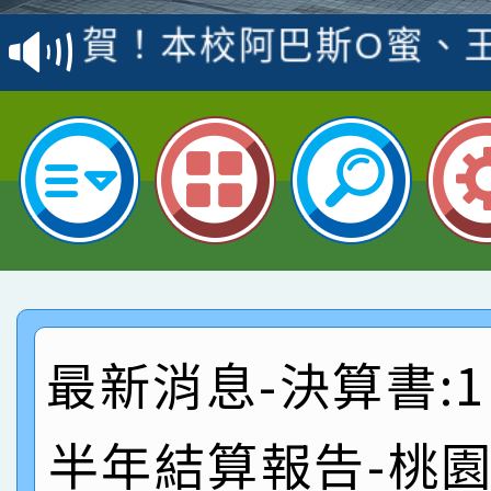
賽 洪綺君教師榮獲社會
賀！本校阿巴斯O蜜、
名
倩參加桃園市科展 國小
賀！本校四年二班張O
名 指導老師王老師、陳
園市英語競賽國小朗讀
賀！本校參加桃園市中
指導老師林老師
賽 劉文瑛教師榮獲教
賀！本校參與2026世
臺灣台語-第二名
市賽榮獲科學小創客佳
賀！本校參加桃園市中
創客第三名。
賽 洪綺君教師榮獲社會
賀！本校阿巴斯O蜜、
最新消息-決算書:1
名
倩參加桃園市科展 國小
賀！本校四年二班張O
半年結算報告-桃
名 指導老師王老師、陳
園市英語競賽國小朗讀
賀！本校參加桃園市中