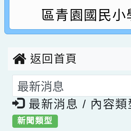
區青園國民小
指導老師林老師
賽 劉文瑛教師榮獲教
賀！本校參與2026世
臺灣台語-第二名
市賽榮獲科學小創客佳
創客第三名。
返回首頁
選擇後頁面內容會更
最新消息 / 內容
新聞類型