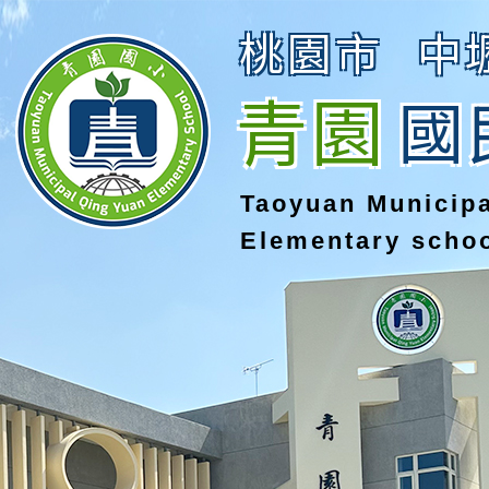
桃園市
中
青園
國
Taoyuan Municip
Elementary scho