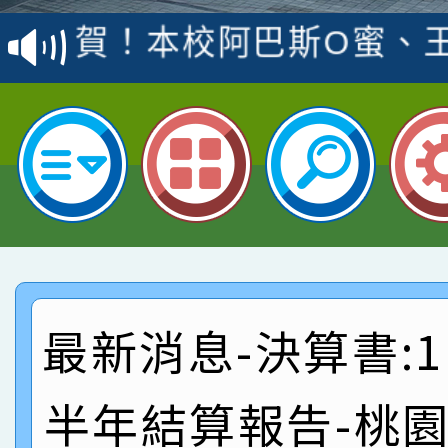
賽 洪綺君教師榮獲社會
賀！本校阿巴斯O蜜、
名
倩參加桃園市科展 國小
賀！本校四年二班張O
名 指導老師王老師、陳
園市英語競賽國小朗讀
賀！本校參加桃園市中
指導老師林老師
賽 劉文瑛教師榮獲教
賀！本校參與2026世
臺灣台語-第二名
市賽榮獲科學小創客佳
賀！本校參加桃園市中
創客第三名。
賽 洪綺君教師榮獲社會
賀！本校阿巴斯O蜜、
最新消息-決算書:1
名
倩參加桃園市科展 國小
賀！本校四年二班張O
半年結算報告-桃
名 指導老師王老師、陳
園市英語競賽國小朗讀
賀！本校參加桃園市中