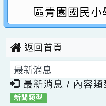
區青園國民小
指導老師林老師
賽 劉文瑛教師榮獲教
賀！本校參與2026世
臺灣台語-第二名
市賽榮獲科學小創客佳
創客第三名。
返回首頁
選擇後頁面內容會更
最新消息 / 內容
新聞類型