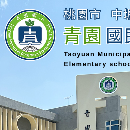
桃園市
中
青園
國
Taoyuan Municip
Elementary scho