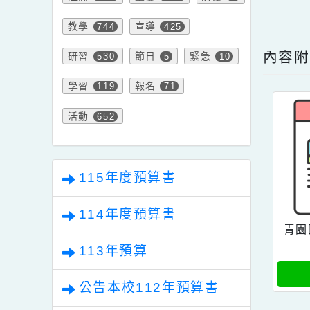
資訊
比賽
750
114
內文
注意
重要
防疫
297
125
8
點擊
教學
宣導
744
425
內
研習
節日
緊急
530
5
10
學習
報名
119
71
活動
652
115年度預算書
114年度預算書
113年預算