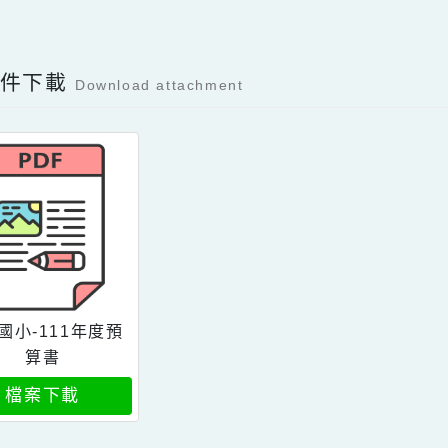
可瀏覽群組：
註冊會員
訪客
Facebook分享及讚按鈕，會開啟新視窗輸入
容附件下載
Download attachment
青園國小-111年度預
算書