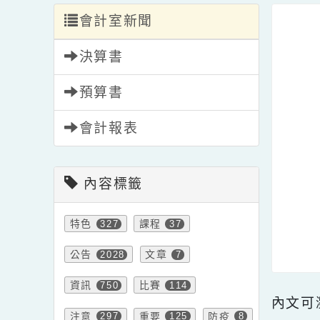
會計室新聞
決算書
預算書
會計報表
內容標籤
特色
課程
327
37
公告
文章
2028
7