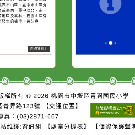
降雨
滴入一滴污
在實現理想的路途中，
生活是一
，一杯污水
必須排除一切干擾，特
它笑，它
26-08-09, 09:10│中央氣象署
13號颱風及其外圍環流影響，易
滴清水的存
別是要看清那些美麗的
對它哭，
短延時強降雨，今(9)日臺北市山
。
誘惑。
、新竹縣山區、苗栗縣山區有局
豪雨或大豪雨，北海岸、新北市
區、桃園市山區、臺中市山區有
部大雨或豪雨，臺中以北、南
、宜蘭地區及雲林、嘉義山區有
部大雨發生的機率，請注意
詳細資料》