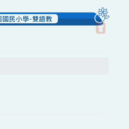
區青園國民小學-雙語教
開
啟
上
方
尋
區
塊
送出