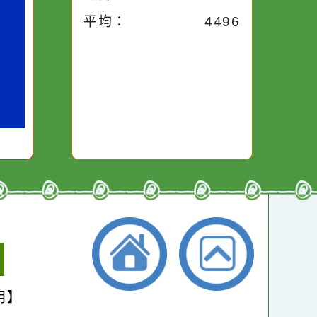
昨天：
1926
面鏡子。你對
本週：
2803
就對你笑；你
它也對你哭。
本月：
22274
總計：
269763
平均：
4496