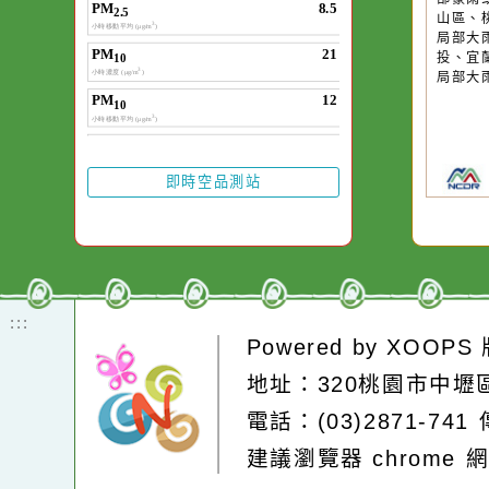
一杯清水因
水而變污濁
20
第
卻不會因一
有
在而變清澈
區
部
山
局
投
局
即時空品測站
:::