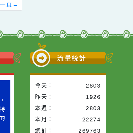
前往下一頁
→
小語
流量統計
今天：
2803
網路小語