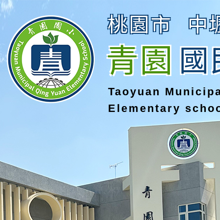
桃園市
中
青園
國
Taoyuan Municip
Elementary scho