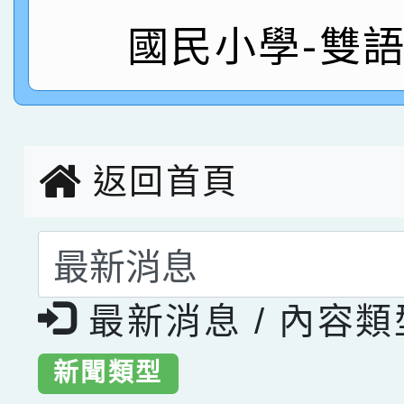
指導老師林老師
賽 劉文瑛教師榮獲教
賀！本校參與2026世
國民小學-雙
臺灣台語-第二名
市賽榮獲科學小創客佳
創客第三名。
返回首頁
選擇後頁面內容會更
最新消息 / 內容
新聞類型