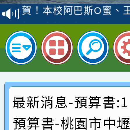
賽 洪綺君教師榮獲社會
賀！本校阿巴斯O蜜、
名
倩參加桃園市科展 國小
賀！本校四年二班張O
名 指導老師王老師、陳
園市英語競賽國小朗讀
賀！本校參加桃園市中
指導老師林老師
賽 劉文瑛教師榮獲教
賀！本校參與2026世
臺灣台語-第二名
市賽榮獲科學小創客佳
賀！本校參加桃園市中
創客第三名。
賽 洪綺君教師榮獲社會
賀！本校阿巴斯O蜜、
最新消息-預算書:1
名
倩參加桃園市科展 國小
賀！本校四年二班張O
預算書-桃園市中
名 指導老師王老師、陳
園市英語競賽國小朗讀
賀！本校參加桃園市中