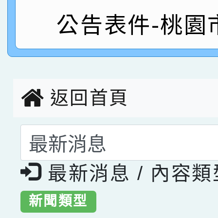
公告表件-桃園
指導老師林老師
賽 劉文瑛教師榮獲教
賀！本校參與2026世
臺灣台語-第二名
市賽榮獲科學小創客佳
創客第三名。
返回首頁
選擇後頁面內容會更
最新消息 / 內容
新聞類型