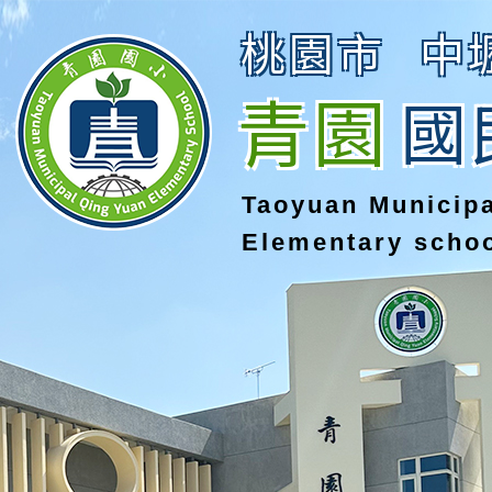
桃園市
中
青園
國
Taoyuan Municip
Elementary scho