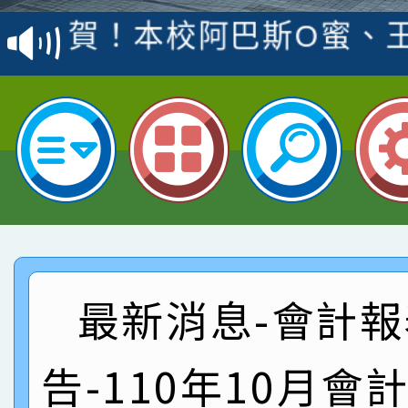
賽 洪綺君教師榮獲社會
賀！本校阿巴斯O蜜、
名
倩參加桃園市科展 國小
賀！本校四年二班張O
名 指導老師王老師、陳
園市英語競賽國小朗讀
賀！本校參加桃園市中
指導老師林老師
賽 劉文瑛教師榮獲教
賀！本校參與2026世
臺灣台語-第二名
市賽榮獲科學小創客佳
賀！本校參加桃園市中
創客第三名。
賽 洪綺君教師榮獲社會
賀！本校阿巴斯O蜜、
最新消息-會計報
名
倩參加桃園市科展 國小
賀！本校四年二班張O
告-110年10月會
名 指導老師王老師、陳
園市英語競賽國小朗讀
賀！本校參加桃園市中