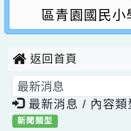
區青園國民小
指導老師林老師
賽 劉文瑛教師榮獲教
賀！本校參與2026世
臺灣台語-第二名
市賽榮獲科學小創客佳
創客第三名。
返回首頁
選擇後頁面內容會更
最新消息 / 內容
新聞類型