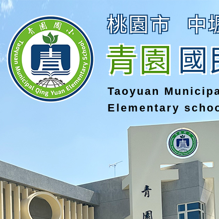
桃園市
中
青園
國
Taoyuan Municip
Elementary scho