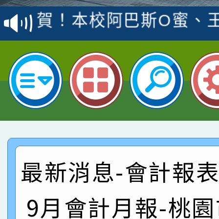
賽 洪綺君教師榮獲社會
賀！本校阿巴斯O蜜、
名
倩參加桃園市科展 國小
賀！本校四年二班張O
名 指導老師王老師、陳
園市英語競賽國小朗讀
賀！本校參加桃園市中
指導老師林老師
賽 劉文瑛教師榮獲教
賀！本校參與2026世
臺灣台語-第二名
市賽榮獲科學小創客佳
賀！本校參加桃園市中
創客第三名。
賽 洪綺君教師榮獲社會
賀！本校阿巴斯O蜜、
最新消息-會計報表:
名
倩參加桃園市科展 國小
賀！本校四年二班張O
9月會計月報-桃
名 指導老師王老師、陳
園市英語競賽國小朗讀
賀！本校參加桃園市中