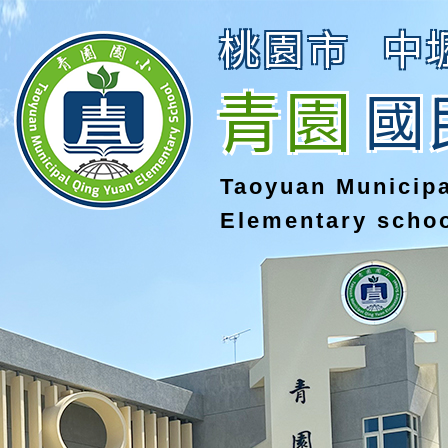
桃園市
中
青園
國
Taoyuan Municip
Elementary scho