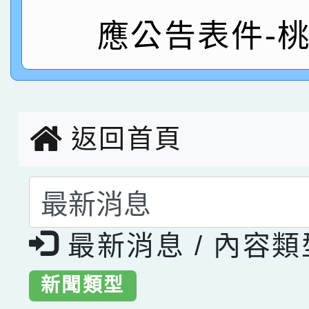
應公告表件-
指導老師林老師
賽 劉文瑛教師榮獲教
賀！本校參與2026世
臺灣台語-第二名
市賽榮獲科學小創客佳
創客第三名。
返回首頁
選擇後頁面內容會更
最新消息 / 內容
新聞類型