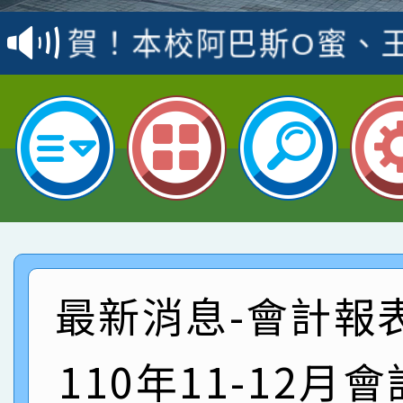
賽 洪綺君教師榮獲社會
賀！本校阿巴斯O蜜、
名
倩參加桃園市科展 國小
賀！本校四年二班張O
名 指導老師王老師、陳
園市英語競賽國小朗讀
賀！本校參加桃園市中
指導老師林老師
賽 劉文瑛教師榮獲教
賀！本校參與2026世
臺灣台語-第二名
市賽榮獲科學小創客佳
賀！本校參加桃園市中
創客第三名。
賽 洪綺君教師榮獲社會
賀！本校阿巴斯O蜜、
最新消息-會計報
名
倩參加桃園市科展 國小
賀！本校四年二班張O
110年11-12月
名 指導老師王老師、陳
園市英語競賽國小朗讀
賀！本校參加桃園市中