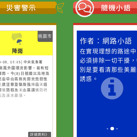
災害警示
隨機
桃園市
桃園市
作者：網路小語
作者：網路
降雨
降雨
一杯清水因滴入一滴污
在實現理想的
水而變污濁，一杯污水
必須排除一切
26-08-08, 07:45│中央氣象署
26-08-08, 15:15│中央氣象署
13號颱風外圍環流影響，易有短
13號颱風外圍環流影響，易有短
卻不會因一滴清水的存
別是要看清那
時強降雨，今(8)日基隆北海岸及
時強降雨，今(8)日桃園以北地區
在而變清澈。
誘惑。
中以北山區有局部大雨發生的機
新竹至臺中山區有局部大雨發生
，請注意雷擊及強陣風，山區請
機率，請注意雷擊及強陣風，低
防坍方、落石及溪水暴漲。
地區請慎防積水，山區請慎防坍