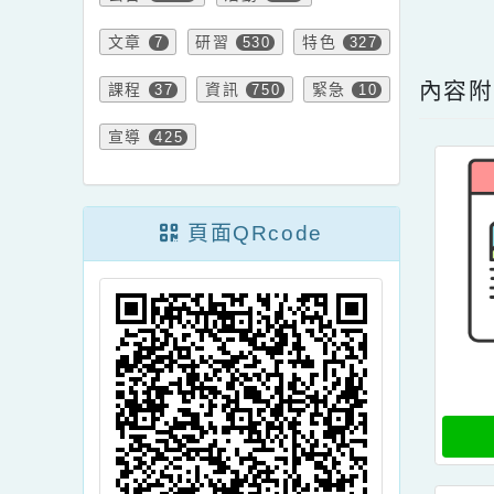
報名
防疫
學習
71
8
119
內文
公告
活動
2028
652
點擊
文章
研習
特色
7
530
327
內
課程
資訊
緊急
37
750
10
宣導
425
頁面QRcode