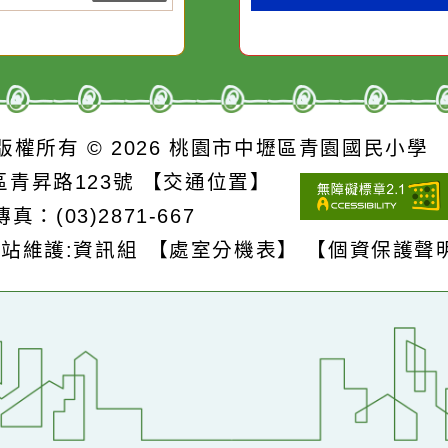
、落石及溪水暴漲。
詳細資料》
詳細資料》
S
版權所有 © 2026
桃園市中壢區青園國民
壢區青昇路123號
【交通位置】
1
傳真：(03)2871-667
網站維護:資訊組
【處室分機表】
【個資保