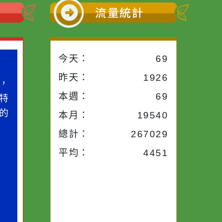
小語
流量統計
今天：
69
小語
作者：網路小語
昨天：
1926
路途中，
生活是一面鏡子。你對
本週：
69
干擾，特
它笑，它就對你笑；你
些美麗的
對它哭，它也對你哭。
本月：
19540
總計：
267029