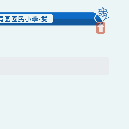
中壢區青園國民小學-雙
開
啟
上
方
搜尋
區
塊
送出