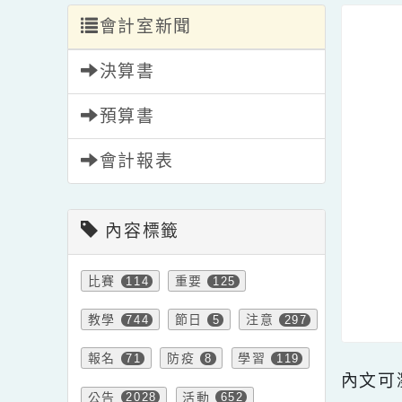
會計室新聞
決算書
預算書
會計報表
內容標籤
比賽
重要
114
125
教學
節日
注意
744
5
297