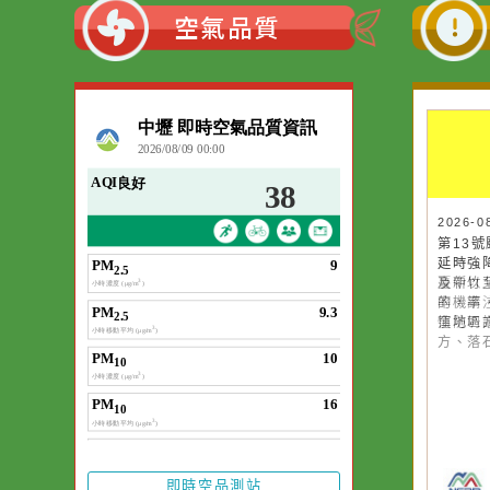
:::
空氣品質
20
20
第
第
延
延
臺
及
率
的
慎
窪