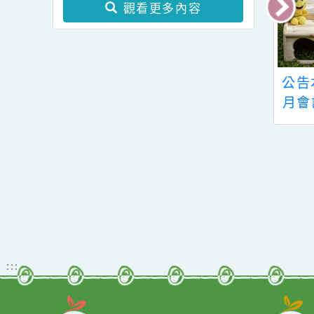
115年1~2月會計月報
114年12月份會計報告
觀看更多內容
憑單匯款入戶查
公告本校112年1-2月
公
詢系統
會計月報應公告表件