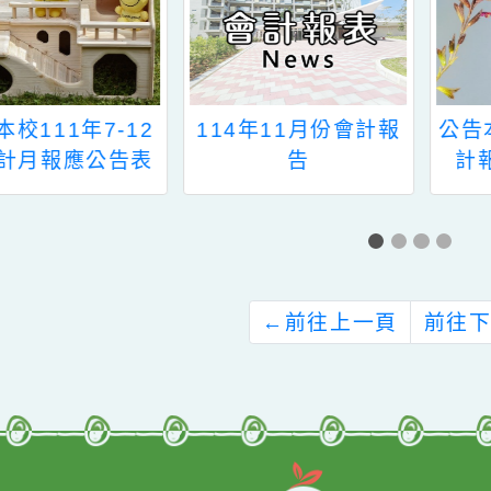
告本校111年7-12
114年11月份會計報
月會計月報應公告表
告
件
←
前往上一頁