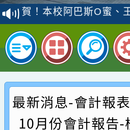
賽 洪綺君教師榮獲社會
賀！本校阿巴斯O蜜、
名
倩參加桃園市科展 國小
賀！本校四年二班張O
名 指導老師王老師、陳
園市英語競賽國小朗讀
賀！本校參加桃園市中
指導老師林老師
賽 劉文瑛教師榮獲教
賀！本校參與2026世
臺灣台語-第二名
市賽榮獲科學小創客佳
賀！本校參加桃園市中
創客第三名。
賽 洪綺君教師榮獲社會
賀！本校阿巴斯O蜜、
最新消息-會計報表:
名
倩參加桃園市科展 國小
賀！本校四年二班張O
10月份會計報告
名 指導老師王老師、陳
園市英語競賽國小朗讀
賀！本校參加桃園市中