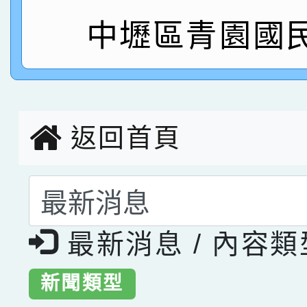
中壢區青園國
指導老師林老師
賽 劉文瑛教師榮獲教
賀！本校參與2026世
臺灣台語-第二名
市賽榮獲科學小創客佳
創客第三名。
返回首頁
選擇後頁面內容會更
最新消息 / 內容
新聞類型