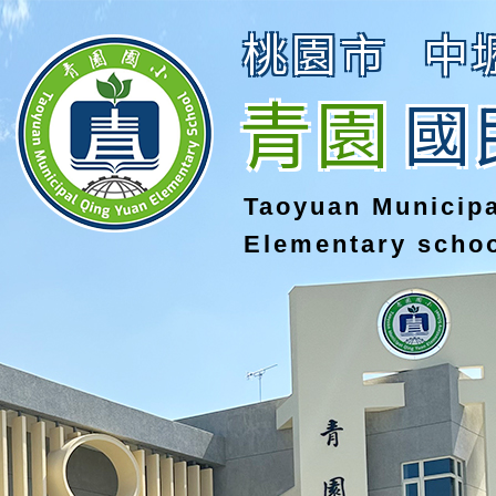
桃園市
中
青園
國
Taoyuan Municip
Elementary scho