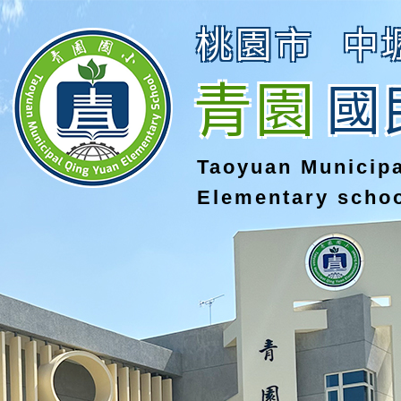
桃園市
中
青園
國
Taoyuan Municip
Elementary scho