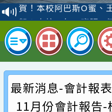
賽 洪綺君教師榮獲社會
賀！本校阿巴斯O蜜、
名
倩參加桃園市科展 國小
賀！本校四年二班張O
名 指導老師王老師、陳
園市英語競賽國小朗讀
賀！本校參加桃園市中
指導老師林老師
賽 劉文瑛教師榮獲教
賀！本校參與2026世
臺灣台語-第二名
市賽榮獲科學小創客佳
賀！本校參加桃園市中
創客第三名。
賽 洪綺君教師榮獲社會
賀！本校阿巴斯O蜜、
最新消息-會計報表:
名
倩參加桃園市科展 國小
賀！本校四年二班張O
11月份會計報告
名 指導老師王老師、陳
園市英語競賽國小朗讀
賀！本校參加桃園市中