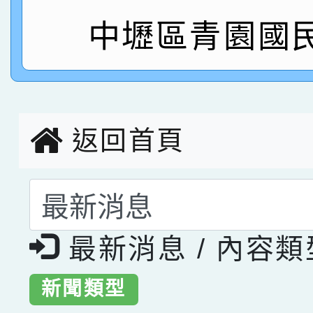
指導老師林老師
賽 劉文瑛教師榮獲教
賀！本校參與2026世
中壢區青園國
臺灣台語-第二名
市賽榮獲科學小創客佳
創客第三名。
返回首頁
選擇後頁面內容會更
最新消息 / 內容
新聞類型