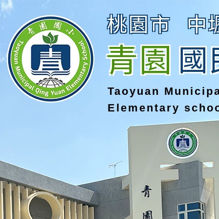
桃園市
中
青園
國
Taoyuan Municip
Elementary scho