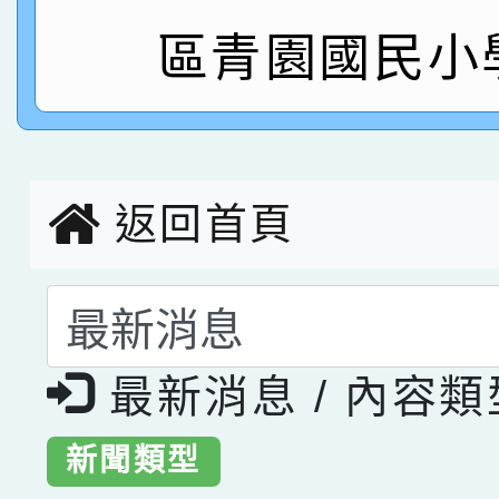
指導老師林老師
區青園國民小
賽 劉文瑛教師榮獲教
賀！本校參與2026世
臺灣台語-第二名
市賽榮獲科學小創客佳
創客第三名。
返回首頁
選擇後頁面內容會更
最新消息 / 內容
新聞類型