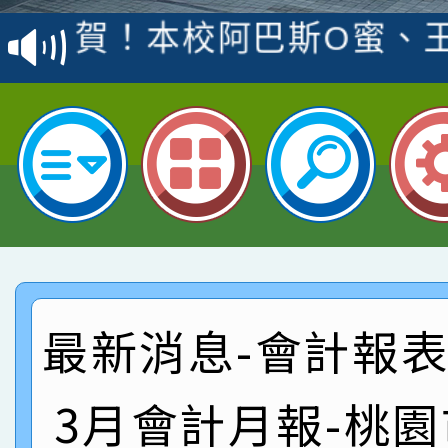
賽 洪綺君教師榮獲社會
賀！本校阿巴斯O蜜、
名
倩參加桃園市科展 國小
賀！本校四年二班張O
名 指導老師王老師、陳
園市英語競賽國小朗讀
賀！本校參加桃園市中
指導老師林老師
賽 劉文瑛教師榮獲教
賀！本校參與2026世
臺灣台語-第二名
市賽榮獲科學小創客佳
賀！本校參加桃園市中
創客第三名。
賽 洪綺君教師榮獲社會
賀！本校阿巴斯O蜜、
最新消息-會計報表:
名
倩參加桃園市科展 國小
賀！本校四年二班張O
3月會計月報-桃
名 指導老師王老師、陳
園市英語競賽國小朗讀
賀！本校參加桃園市中