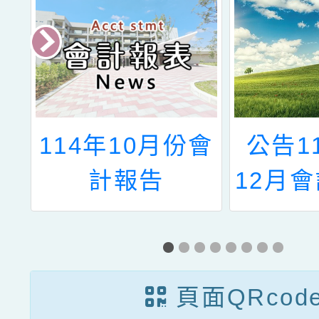
年
114年10月份會
公告11
報
計報告
12月
公
頁面QRcod