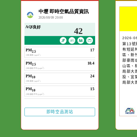
空氣品質
作者：網路小語
一杯清水因滴入一
水而變污濁，一杯
20
第
卻不會因一滴清水
有
在而變清澈。
區
部
山
局
投
局