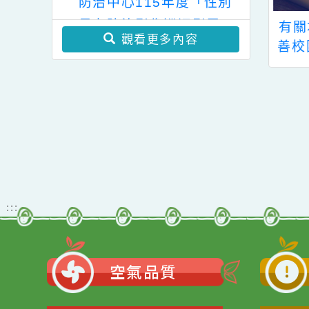
學年度國民小學輔導教師
學士後教育學分班」(第
教育局家庭暴力暨性侵害
二階段招生)
防治中心115年度「性別
暴力防治影像巡迴影展」
本府社會局為響
有關本市112年度友
本
觀看更多內容
際志工日，訂於
善校園學生事務與輔
2年12月2日舉辦
導工作─性別平等教
園市112年志願
育資源中心研習規劃
嘉年華暨NPO成
之「數位性別暴力防
集」一案，請查
治暨跟騷法宣導」，
照。
因故改期一案，詳如
說明，請查照。
:::