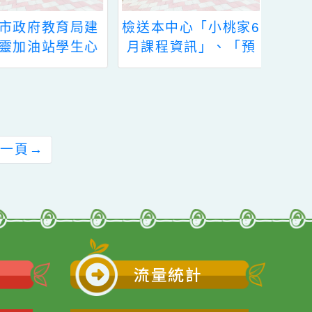
檢送本中心「小桃家6
〔轉知〕財團法人鄭
月課程資訊」、「預
豐喜文化教育基金會
約幸福生活-婚前教育
「鄭豐喜研究所/大學
工作坊」、「幸福婚
獎學金」及「鄭豐喜
姻系列講座」、
肢障者家庭子女獎學
「2026開心Fun暑
金」申請
假，家庭好時光」
前往下一頁
→