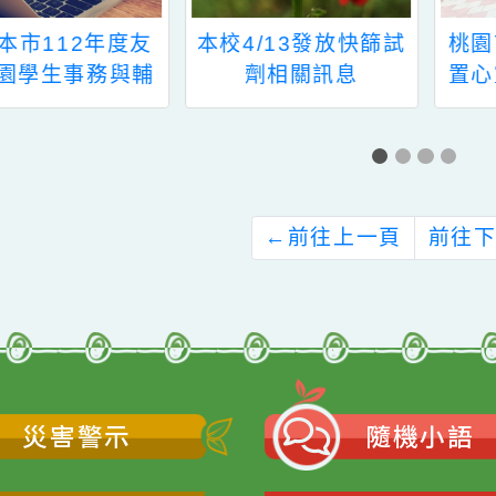
校4/13發放快篩試
桃園市政府教育局建
劑相關訊息
置心靈加油站學生心
理關懷平臺，提供放
學後即時線上對話及
信件服務，鼓勵同學
多加使用
←
前往上一頁