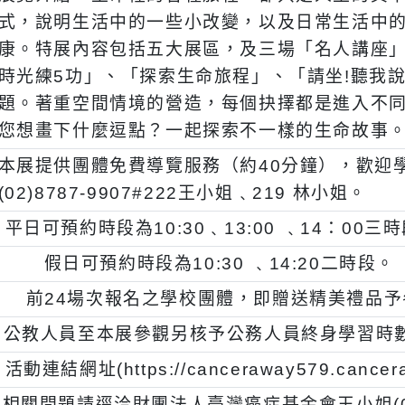
一段177號）。
三)
展覽介紹：生命裡的各種旅程，都只是人生
式，說明生活中的一些小改變，以及日常生
康。特展內容包括五大展區，及三場「名人
時光練5功」、「探索生命旅程」、「請坐!
題。著重空間情境的營造，每個抉擇都是進
您想畫下什麼逗點？一起探索不一樣的生命
四)
本展提供團體免費導覽服務（約40分鐘）
(02)8787-9907#222王小姐﹑219 林小姐
、
平日可預約時段為10:30﹑13:00 ﹑14
、
假日可預約時段為10:30 ﹑14:20二
、
前24場次報名之學校團體，即贈送精美
、
公教人員至本展參觀另核予公務人員終身學