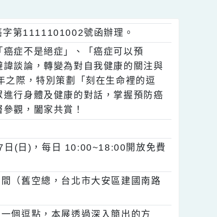
臺癌字第1111101002號函辦理。
宣導「癌症不是絕症」、「癌症可以預
眾從避諱談論，轉變為對自我健康的關注與
25週年之際，特別策劃「刻在生命裡的逗
領民眾進行身體及健康的對話，掌握預防癌
年齡層參觀，闔家共賞！
如下：
月27日(日)，每日 10:00~18:00開放免費
展演空間（舊空總，台北市大安區建國南路