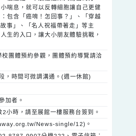
的其中一個逗點，本展透過深入簡出的方
活中的小喘息，就可以反轉細胞讓自己更健
講座」：包含「癌唷！怎回事？」、「穿越
聽我說故事」、「名人祝福帶著走」等主
入不同人生的入口，讓大小朋友體驗挑戰，
故事。
，歡迎學校團體預約參觀，團體預約導覽請洽
。
：00三時段，時間可微調溝通。(週一休館)
時段。
禮品予參加者。
習時數2小時，請至展館一樓服務台簽到。