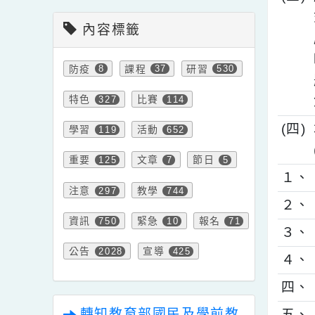
會計室新聞
(
內容標籤
防疫
課程
研習
8
37
530
特色
比賽
327
114
(
學習
活動
119
652
重要
文章
節日
125
7
5
１
注意
教學
297
744
２
資訊
緊急
報名
750
10
71
３
公告
宣導
2028
425
４