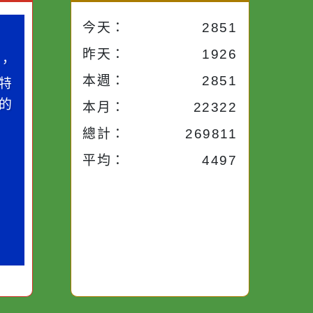
小語
流量統計
今天：
2851
小語
昨天：
1926
子。你對
本週：
2851
你笑；你
對你哭。
本月：
22322
總計：
269811
平均：
4497