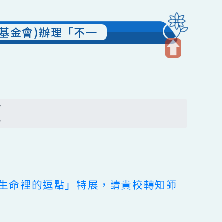
下簡稱基金會)辦理「不一
開
啟
上
方
搜尋
區
塊
-刻在生命裡的逗點」特展，請貴校轉知師