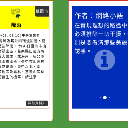
災害警示
隨機
桃園市
作者：網路小語
作者：網路
降雨
滴污
在實現理想的路途中，
生活是一面鏡
污水
必須排除一切干擾，特
它笑，它就對
26-08-09, 09:10│中央氣象署
13號颱風及其外圍環流影響，易
的存
別是要看清那些美麗的
對它哭，它也
短延時強降雨，今(9)日臺北市山
誘惑。
、新竹縣山區、苗栗縣山區有局
豪雨或大豪雨，北海岸、新北市
區、桃園市山區、臺中市山區有
部大雨或豪雨，臺中以北、南
、宜蘭地區及雲林、嘉義山區有
部大雨發生的機率，請注意