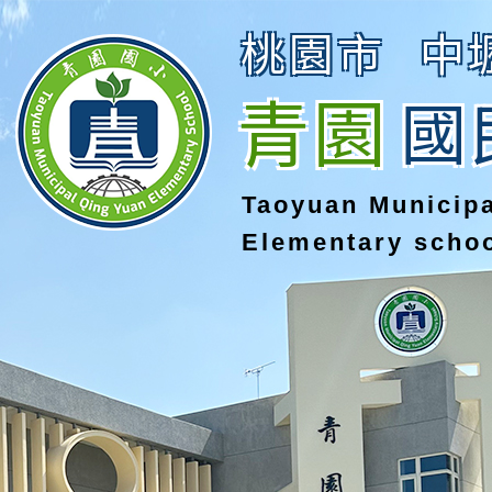
桃園市
中
青園
國
Taoyuan Municip
Elementary scho