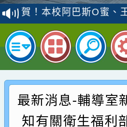
賽 洪綺君教師榮獲社會
賀！本校阿巴斯O蜜、
名
倩參加桃園市科展 國小
賀！本校四年二班張O
名 指導老師王老師、陳
園市英語競賽國小朗讀
賀！本校參加桃園市中
指導老師林老師
賽 劉文瑛教師榮獲教
賀！本校參與2026世
臺灣台語-第二名
市賽榮獲科學小創客佳
賀！本校參加桃園市中
創客第三名。
賽 洪綺君教師榮獲社會
賀！本校阿巴斯O蜜、
最新消息-輔導室
名
倩參加桃園市科展 國小
賀！本校四年二班張O
知有關衛生福利
名 指導老師王老師、陳
園市英語競賽國小朗讀
賀！本校參加桃園市中