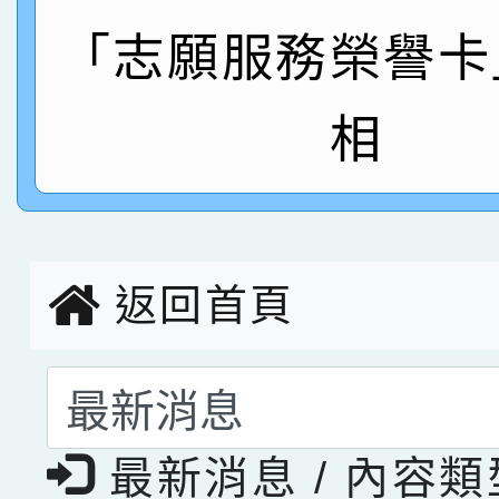
「志願服務榮譽卡
指導老師林老師
賽 劉文瑛教師榮獲教
賀！本校參與2026世
臺灣台語-第二名
市賽榮獲科學小創客佳
相
創客第三名。
返回首頁
選擇後頁面內容會更
最新消息 / 內容