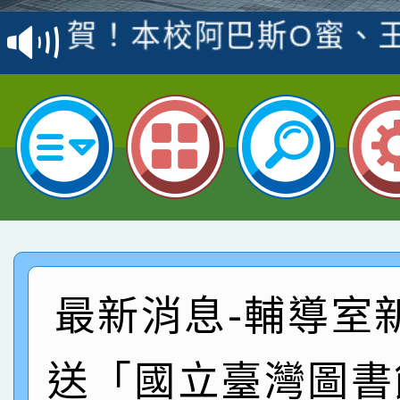
賽 洪綺君教師榮獲社會
賀！本校阿巴斯O蜜、
名
倩參加桃園市科展 國小
賀！本校四年二班張O
名 指導老師王老師、陳
園市英語競賽國小朗讀
賀！本校參加桃園市中
指導老師林老師
賽 劉文瑛教師榮獲教
賀！本校參與2026世
臺灣台語-第二名
市賽榮獲科學小創客佳
賀！本校參加桃園市中
創客第三名。
賽 洪綺君教師榮獲社會
賀！本校阿巴斯O蜜、
最新消息-輔導室
名
倩參加桃園市科展 國小
賀！本校四年二班張O
送「國立臺灣圖書
名 指導老師王老師、陳
園市英語競賽國小朗讀
賀！本校參加桃園市中