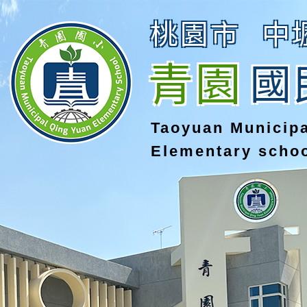
桃園市
中
青園
國
Taoyuan Municip
Elementary scho