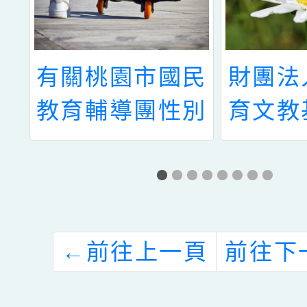
年
有關桃園市國民
財團法
用
教育輔導團性別
育文教
公
平等教育議題輔
於暑假
本
導小組辦理111
「前進
知
年度防治數位性
營暨爸
別暴力宣導實施
課」國
←
前往上一頁
前往下
計畫（高中職教