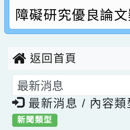
障礙研究優良論文
指導老師林老師
賽 劉文瑛教師榮獲教
賀！本校參與2026世
臺灣台語-第二名
市賽榮獲科學小創客佳
創客第三名。
返回首頁
選擇後頁面內容會更
最新消息 / 內容
新聞類型