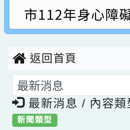
指導老師林老師
市112年身心障
賽 劉文瑛教師榮獲教
賀！本校參與2026世
臺灣台語-第二名
市賽榮獲科學小創客佳
創客第三名。
返回首頁
選擇後頁面內容會更
最新消息 / 內容
新聞類型