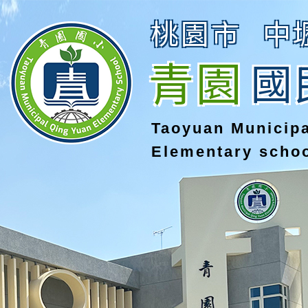
桃園市
中
青園
國
Taoyuan Municip
Elementary scho