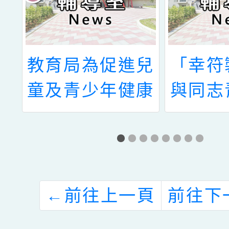
本
教育局為促進兒
「幸符
育
童及青少年健康
與同志
理
上網，共同維護
起長大
年
其使用網路安
迴
全，避免暴力、
研
色情網站危害兒
←
前往上一頁
前往下
。
少身心健康，教