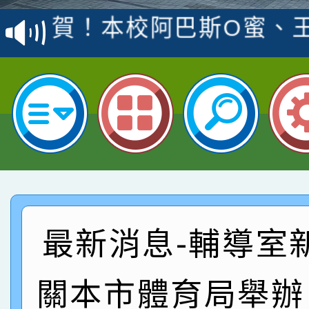
賽 洪綺君教師榮獲社會
賀！本校阿巴斯O蜜、
名
倩參加桃園市科展 國小
賀！本校四年二班張O
名 指導老師王老師、陳
園市英語競賽國小朗讀
賀！本校參加桃園市中
指導老師林老師
賽 劉文瑛教師榮獲教
賀！本校參與2026世
臺灣台語-第二名
市賽榮獲科學小創客佳
賀！本校參加桃園市中
創客第三名。
賽 洪綺君教師榮獲社會
賀！本校阿巴斯O蜜、
最新消息-輔導室
名
倩參加桃園市科展 國小
賀！本校四年二班張O
關本市體育局舉辦
名 指導老師王老師、陳
園市英語競賽國小朗讀
賀！本校參加桃園市中