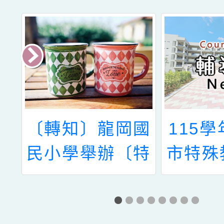
民
〔轉知〕龍岡國
115
學
民小學舉辦〔特
市特殊
其
教知能研習〕--
情緒及
助
班有情障生之班
支 持