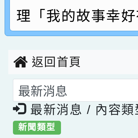
理「我的故事幸好
指導老師林老師
賽 劉文瑛教師榮獲教
賀！本校參與2026世
臺灣台語-第二名
市賽榮獲科學小創客佳
創客第三名。
返回首頁
選擇後頁面內容會更
最新消息 / 內容
新聞類型