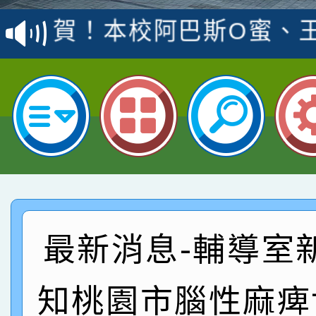
賽 洪綺君教師榮獲社會
賀！本校阿巴斯O蜜、
名
倩參加桃園市科展 國小
賀！本校四年二班張O
名 指導老師王老師、陳
園市英語競賽國小朗讀
賀！本校參加桃園市中
指導老師林老師
賽 劉文瑛教師榮獲教
賀！本校參與2026世
臺灣台語-第二名
市賽榮獲科學小創客佳
賀！本校參加桃園市中
創客第三名。
賽 洪綺君教師榮獲社會
賀！本校阿巴斯O蜜、
最新消息-輔導室
名
倩參加桃園市科展 國小
賀！本校四年二班張O
知桃園市腦性麻痺
名 指導老師王老師、陳
園市英語競賽國小朗讀
賀！本校參加桃園市中