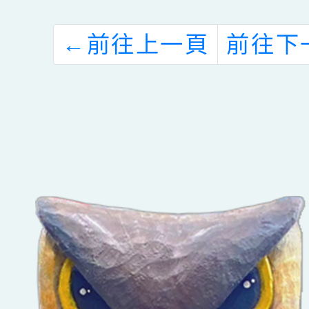
計
級經營--
專業工
協
選
←
前往上一頁
前往下
勵
躍
。