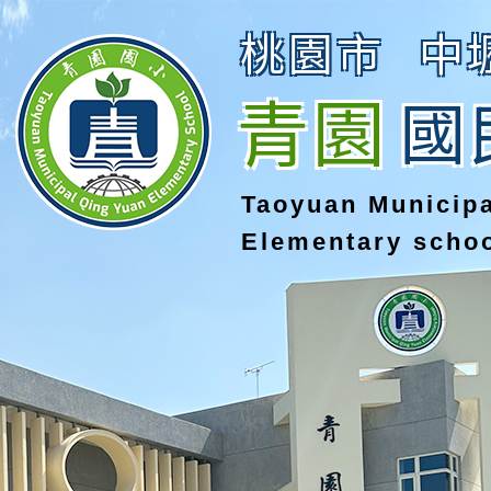
桃園市
中
青園
國
Taoyuan Municip
Elementary scho