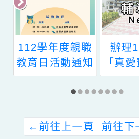
部
112學年度親職
辦理1
署
教育日活動通知
「真愛
家
懷特殊
度
童活動
列
支會踴
女
←
前往上一頁
前往下
線