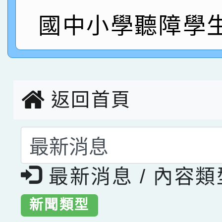
指導老師林老師
賽 劉文瑛教師榮獲教
國中小學聽障學
賀！本校參與2026世
臺灣台語-第二名
市賽榮獲科學小創客佳
創客第三名。
返回首頁
選擇後頁面內容會更
最新消息 / 內容
新聞類型