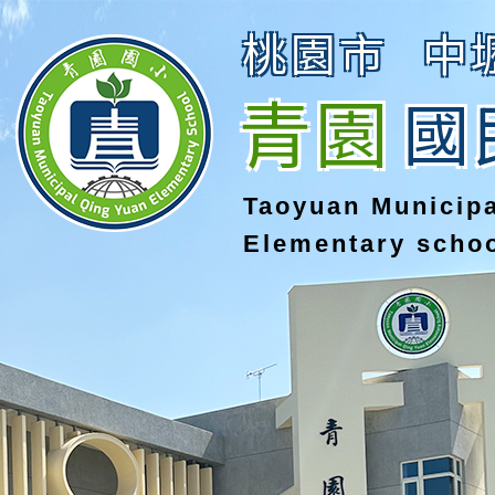
桃園市
中
青園
國
Taoyuan Municip
Elementary scho