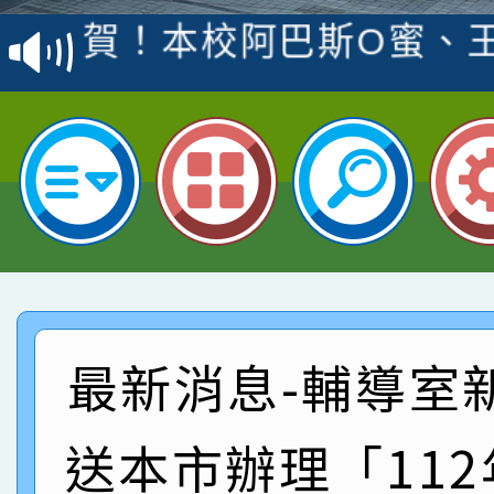
賽 洪綺君教師榮獲社會
賀！本校阿巴斯O蜜、
名
倩參加桃園市科展 國小
賀！本校四年二班張O
名 指導老師王老師、陳
園市英語競賽國小朗讀
賀！本校參加桃園市中
指導老師林老師
賽 劉文瑛教師榮獲教
賀！本校參與2026世
臺灣台語-第二名
市賽榮獲科學小創客佳
賀！本校參加桃園市中
創客第三名。
賽 洪綺君教師榮獲社會
賀！本校阿巴斯O蜜、
最新消息-輔導室
名
倩參加桃園市科展 國小
賀！本校四年二班張O
送本市辦理「11
名 指導老師王老師、陳
園市英語競賽國小朗讀
賀！本校參加桃園市中