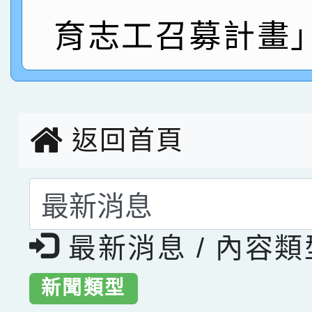
育志工召募計畫
指導老師林老師
賽 劉文瑛教師榮獲教
賀！本校參與2026世
臺灣台語-第二名
市賽榮獲科學小創客佳
創客第三名。
返回首頁
選擇後頁面內容會更
最新消息 / 內容
新聞類型