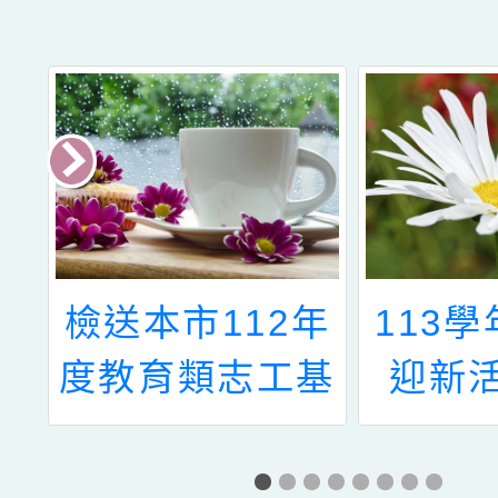
國
檢送本市112年
113
知
度教育類志工基
迎新
殊
礎暨特殊教育訓
議
練預定期程一覽