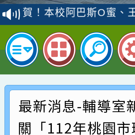
賽 洪綺君教師榮獲社會
賀！本校阿巴斯O蜜、
名
倩參加桃園市科展 國小
賀！本校四年二班張O
名 指導老師王老師、陳
園市英語競賽國小朗讀
賀！本校參加桃園市中
指導老師林老師
賽 劉文瑛教師榮獲教
賀！本校參與2026世
臺灣台語-第二名
市賽榮獲科學小創客佳
賀！本校參加桃園市中
創客第三名。
賽 洪綺君教師榮獲社會
賀！本校阿巴斯O蜜、
最新消息-輔導室
名
倩參加桃園市科展 國小
賀！本校四年二班張O
關「112年桃園
名 指導老師王老師、陳
園市英語競賽國小朗讀
賀！本校參加桃園市中