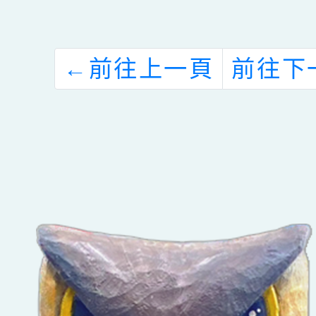
表、實施計畫及
報名表各1份，
←
前往上一頁
前往下
請轉知尚未參訓
之志工報名參
加，請查照。