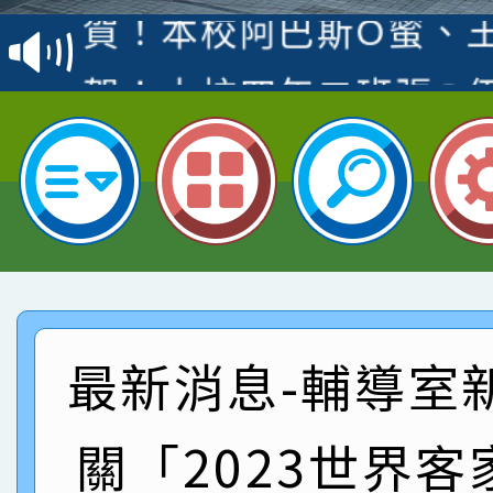
賽 洪綺君教師榮獲社會
賀！本校阿巴斯O蜜、
名
倩參加桃園市科展 國小
賀！本校四年二班張O
名 指導老師王老師、陳
園市英語競賽國小朗讀
賀！本校參加桃園市中
指導老師林老師
賽 劉文瑛教師榮獲教
賀！本校參與2026世
臺灣台語-第二名
市賽榮獲科學小創客佳
賀！本校參加桃園市中
創客第三名。
賽 洪綺君教師榮獲社會
賀！本校阿巴斯O蜜、
最新消息-輔導室
名
倩參加桃園市科展 國小
賀！本校四年二班張O
關「2023世界客
名 指導老師王老師、陳
園市英語競賽國小朗讀
賀！本校參加桃園市中