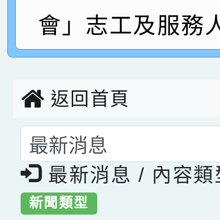
指導老師林老師
賽 劉文瑛教師榮獲教
賀！本校參與2026世
會」志工及服務
臺灣台語-第二名
市賽榮獲科學小創客佳
創客第三名。
返回首頁
選擇後頁面內容會更
最新消息 / 內容
新聞類型