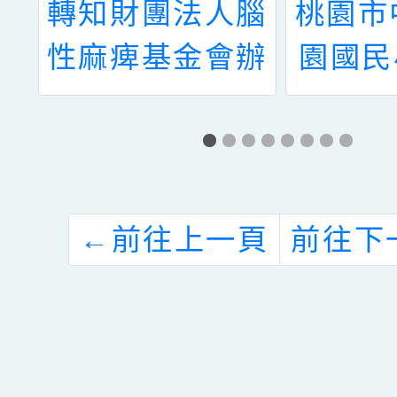
升
轉知財團法人腦
桃園市
定
性麻痺基金會辦
園國民
理「桃園市第三
學年度
9
屆輔具休閒運動
後照顧
)下
會」一案，請查
功錄取
，
照。
27
←
前往上一頁
前往下
站
ty