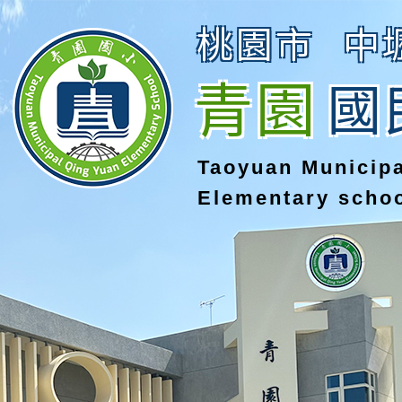
桃園市
中
青園
國
Taoyuan Municip
Elementary scho