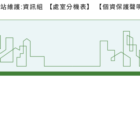
S
版權所有 © 2026
桃園市中壢區青園國民
壢區青昇路123號
【交通位置】
1
傳真：(03)2871-667
網站維護:資訊組
【處室分機表】
【個資保