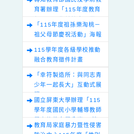
國1~12年級視障
申請期程」一案，請
選
學生、家長、特
查照。
書
師資訊輔具教學
轉知教育部國民及學前教
程及服務資源介
育署辦理「115年度教育
紹」
部國民及學前教育署辦理
「115年度祖孫樂淘桃－
性別平等教育建置課程與
祖父母節慶祝活動」海報
教學人才庫實施計畫」
電子檔
115學年度各級學校推動
融合教育徵件計畫
「幸符製造所：與同志青
少年一起長大」互動式展
覽
國立屏東大學辦理「115