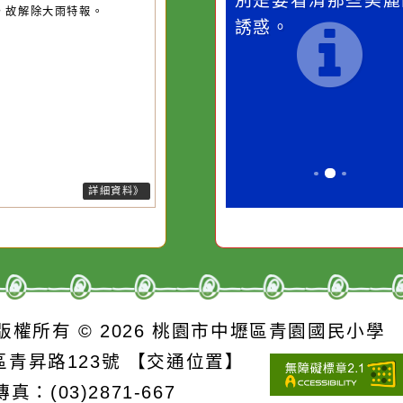
桃園市
作者：網路小語
作者：網路
降雨
一杯清水因滴入一滴污
在實現理想的
水而變污濁，一杯污水
必須排除一切
26-08-06, 05:10│中央氣象署
於降雨趨於緩和，發生大雨的機
卻不會因一滴清水的存
別是要看清那
降低，故解除大雨特報。
在而變清澈。
誘惑。
詳細資料》