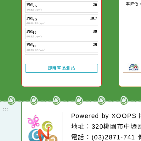
20
由
率
即時空品測站