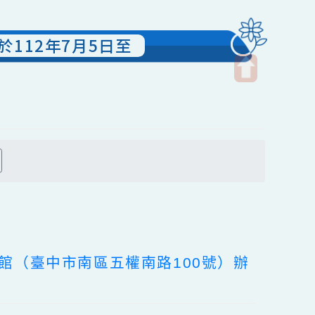
」於112年7月5日至
開
啟
上
方
搜尋
區
塊
訊圖書館（臺中市南區五權南路100號）辦