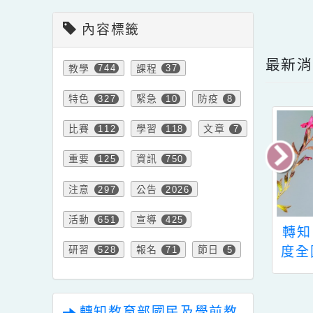
會計室新聞
點擊
內容標籤
最
教學
課程
744
37
特色
緊急
防疫
327
10
8
比賽
學習
文章
112
118
7
重要
資訊
125
750
注意
公告
297
2026
活動
宣導
651
425
法人台灣數位有
有關「112學年度本
轉
研習
報名
節日
書推展學會辦理
校秀才分校轉介就讀
度
528
71
5