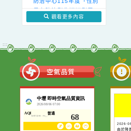
學年度國民小學輔導教師
學士後教育學分班」(第
教育局家庭暴力暨性侵害
二階段招生)
防治中心115年度「性別
暴力防治影像巡迴影展」
觀看更多內容
:::
空氣品質