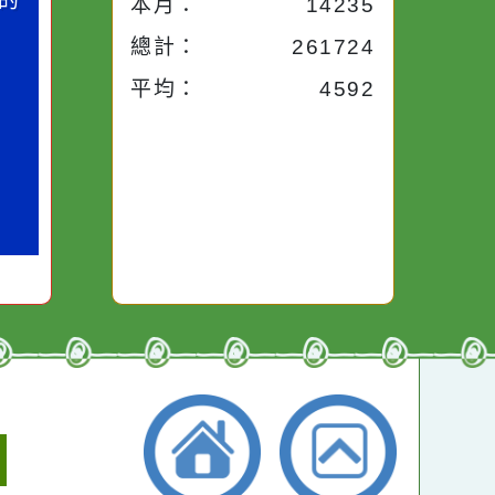
今天：
359
小語
作者：網路小語
昨天：
1907
路途中，
生活是一面鏡子。你對
本週：
12378
干擾，特
它笑，它就對你笑；你
些美麗的
對它哭，它也對你哭。
本月：
14235
總計：
261724
平均：
4592