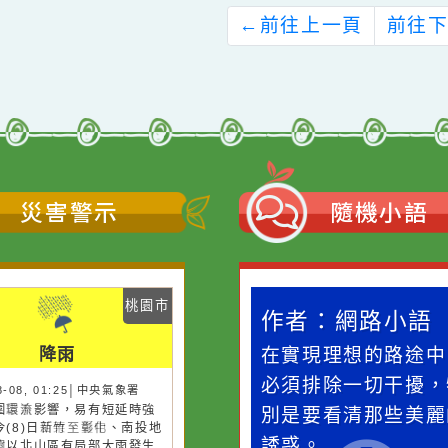
國民中學藝術才能國
區親職教育講座「正
樂班鑑定招生家長說
向管教~以孩子為中
明會」，請協助宣傳
心，創造親子心連
並鼓勵家長踴躍報名
結」
參加，請查照。
←
前往上一頁
災害警示
隨機
桃園市
桃園市
作者：網路小語
作者：網路