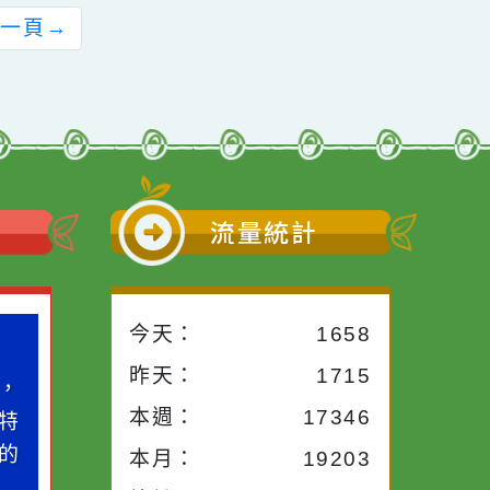
午2時至5時，假國立
近期舉辦「2025守護
臺灣科學教育館（臺
幸福分享愛」募款活
北市士林區士商路
動
189號）1樓大廳辦理
「115年度515國際
前往下一頁
→
家庭日宣導及系列座
談活動」
小語
流量統計
今天：
1658
小語
作者：網路小語