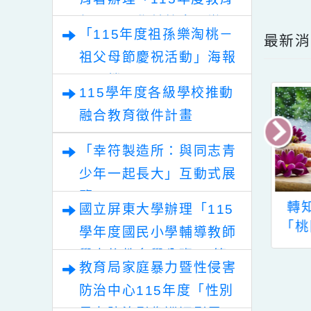
轉知教育部國民及學前教
育署辦理「115年度教育
部國民及學前教育署辦理
「115年度祖孫樂淘桃－
最
性別平等教育建置課程與
祖父母節慶祝活動」海報
教學人才庫實施計畫」
電子檔
115學年度各級學校推動
融合教育徵件計畫
「幸符製造所：與同志青
少年一起長大」互動式展
覽
教育部國民及學
教育部國民及學前教
國立屏東大學辦理「115
育署函轉教育部
育署與國泰人壽保險
「
學年度國民小學輔導教師