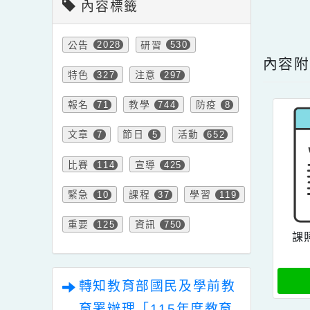
內容標籤
點擊
公告
研習
2028
530
內
特色
注意
327
297
報名
教學
防疫
71
744
8
文章
節日
活動
7
5
652
比賽
宣導
114
425
緊急
課程
學習
10
37
119
重要
資訊
125
750