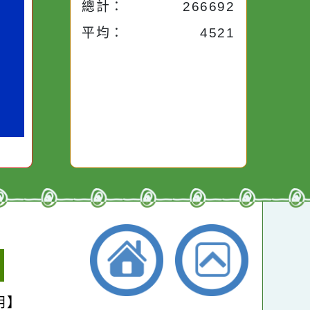
昨天：
1715
路途中，
生活是一面鏡子。你對
本週：
17346
干擾，特
它笑，它就對你笑；你
些美麗的
對它哭，它也對你哭。
本月：
19203
總計：
266692
平均：
4521