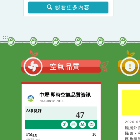
託淡江大學辦理
股份有限公司共同製
學士後教育學分班」(第
2年度視障電腦教
作之教師節謝師影片
教育局家庭暴力暨性侵害
二階段招生)
訓練相關課程一
防治中心115年度「性別
，請轉知視障學
暴力防治影像巡迴影展」
家長及學校及視
觀看更多內容
育相關輔導老師
報名參加，請查
照。
:::
空氣品質