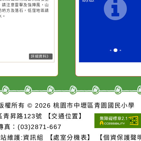
降雨
降雨
一杯清水因滴入一滴污
在實現理想的
水而變污濁，一杯污水
必須排除一切
26-08-08, 01:25│中央氣象署
26-08-08, 01:25│中央氣象署
風外圍雲系影響，易有短延時強
風外圍環流影響，易有短延時強
卻不會因一滴清水的存
別是要看清那
雨，今(8)日苗栗、臺中、南投地
雨，今(8)日新竹至彰化、南投地
在而變清澈。
誘惑。
及新竹以北山區有局部大雨發生
及桃園以北山區有局部大雨發生
機率，請注意雷擊及強陣風，山
機率，請注意雷擊及強陣風，山
請慎防坍方及落石，低窪地區請
請慎防坍方及落石，低窪地區請
防積水。
防積水。
詳細資料》
詳細資料》