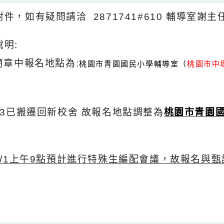
如附件，如有疑問請洽 2871741#610 輔導
充說明:
.原簡章中報名地點為:
桃園市青園國民小學輔導室（
桃
）
7/23已搬遷回新校舍 故報名地點調整為
桃園市
)
.因8/1上午9點預計進行特殊生編配會議，故報名