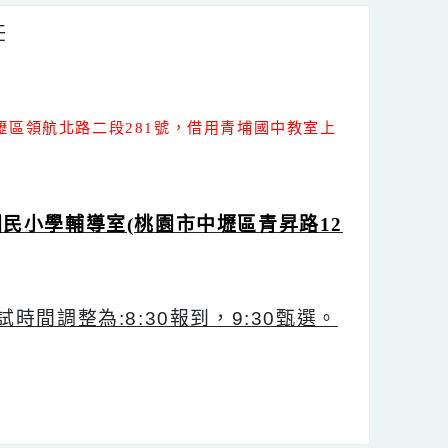
室謝主任
號，借用青埔國中教室上
園市中壢區領航北路二段281
青園國民小學輔導室(桃園市中壢區青昇路12
與甄試時間調整為:8:30報到，9:30甄選。