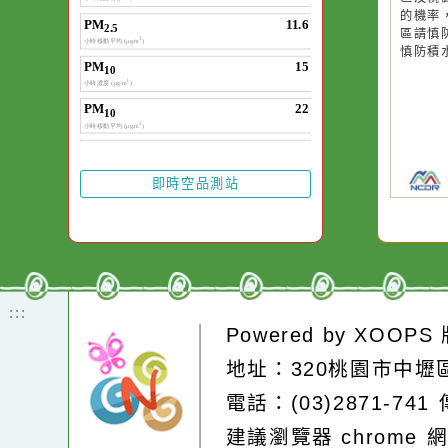
20
20
颱
颱
降
降
區
區
的
的
區
區
慎
慎
即時空品測站