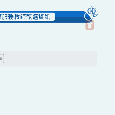
課後照顧服務教師甄選資訊
開
啟
上
方
搜尋
區
塊