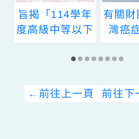
雄
旨揭「114學年
有關財
音
度高級中等以下
灣癌
校
學校轉型正義教
(以下
任
育教案徵選計
會)辦
立
畫」及報名文件
樣的生
各1份
索-刻
←
前往上一頁
前往下
的逗點
請貴校
及家