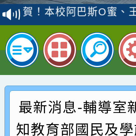
賽 洪綺君教師榮獲社會
賀！本校阿巴斯O蜜、
名
倩參加桃園市科展 國小
賀！本校四年二班張O
名 指導老師王老師、陳
園市英語競賽國小朗讀
賀！本校參加桃園市中
指導老師林老師
賽 劉文瑛教師榮獲教
賀！本校參與2026世
臺灣台語-第二名
市賽榮獲科學小創客佳
賀！本校參加桃園市中
創客第三名。
賽 洪綺君教師榮獲社會
賀！本校阿巴斯O蜜、
最新消息-輔導室
名
倩參加桃園市科展 國小
賀！本校四年二班張O
知教育部國民及學
名 指導老師王老師、陳
園市英語競賽國小朗讀
賀！本校參加桃園市中