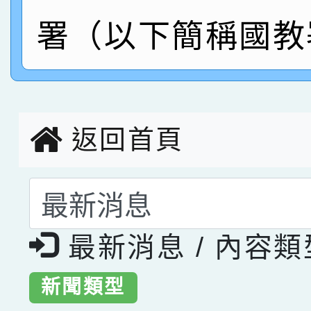
指導老師林老師
賽 劉文瑛教師榮獲教
賀！本校參與2026世
署（以下簡稱國教
臺灣台語-第二名
市賽榮獲科學小創客佳
創客第三名。
返回首頁
選擇後頁面內容會更
最新消息 / 內容
新聞類型