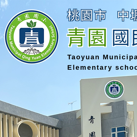
桃園市
中
青園
國
Taoyuan Municip
Elementary scho