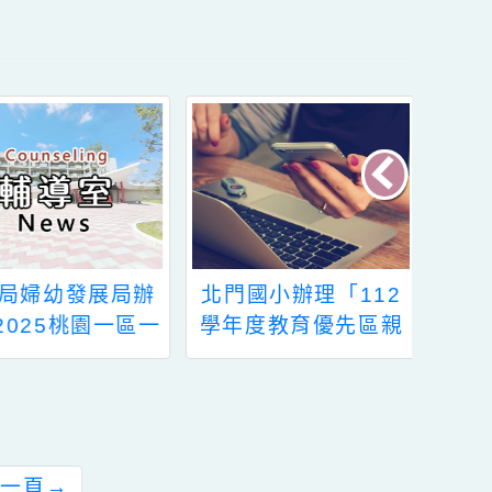
內容
局辦
北門國小辦理「112
桃園市中壢
一區一
學年度教育優先區親
小教育優先
者會
職教育講座~3C時代
育講座 -別