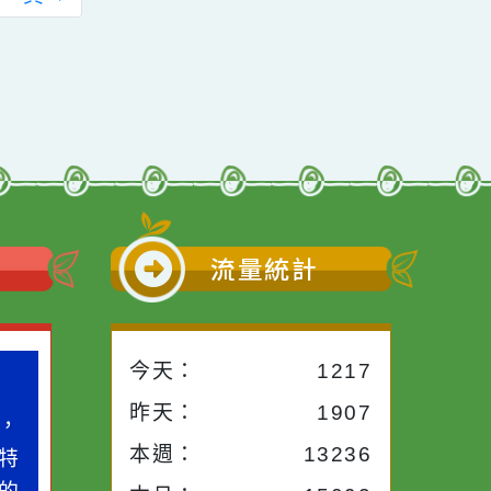
的親子溝通」活動訊
父母 行
息。
前往下一頁
→
小語
流量統計