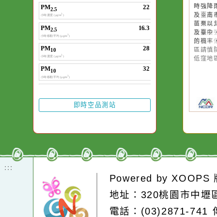
20
午
時
及
苗
及
的
區
低
即時空品測站