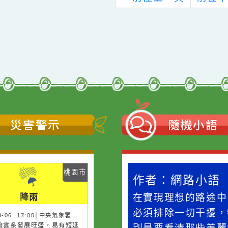
理衛生諮詢服務實施
暨成果展」
計畫暨心衛諮詢時間
表1份， 詳如說明，
請查照。
←
前往上一頁
災害警示
隨機