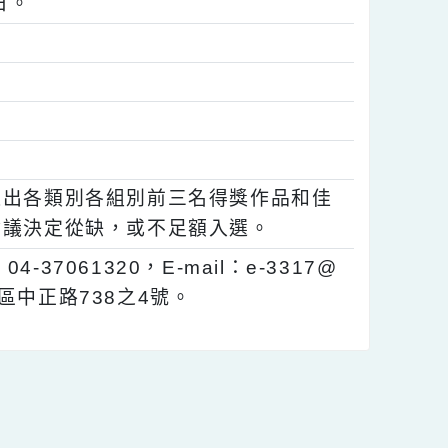
2月1日。
為主)。
評分選出各類別各組別前三名得獎作品和佳
委員會議決定從缺，或不足額入選。
-37061320，E-mail：e-3317@
5臺中市霧峰區中正路738之4號。