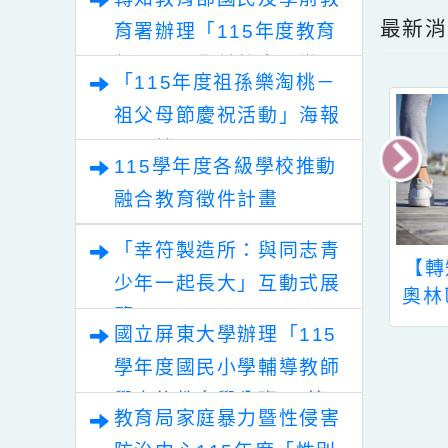
點擊
轉知教育部國民及學前教
最
育署辦理「115年度教育
部國民及學前教育署辦理
「115年度祖孫樂淘桃－
性別平等教育建置課程與
祖父母節慶祝活動」海報
教學人才庫實施計畫」
電子檔
115學年度各級學校推動
融合教育徵件計畫
「幸符製造所：與同志青
轉知教育部辦理性別
【轉知】113年特
少年一起長大」互動式展
平等教育日元年相關
奧林匹克家庭運動
覽
活動資訊一案，詳如
康講習會資訊
國立屏東大學辦理「115