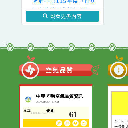
說明，請查照。
學年度國民小學輔導教師
學士後教育學分班」(第
教育局家庭暴力暨性侵害
二階段招生)
防治中心115年度「性別
暴力防治影像巡迴影展」
觀看更多內容
:::
空氣品質