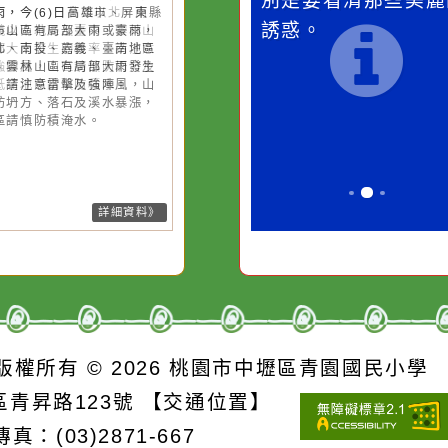
桃園市
作者：網路小語
作者：網路
降雨
一杯清水因滴入一滴污
在實現理想的
水而變污濁，一杯污水
必須排除一切
26-08-06, 17:00│中央氣象署
後對流雲系發展旺盛，易有短延
卻不會因一滴清水的存
別是要看清那
強降雨，今(6)日高雄市、屏東縣
在而變清澈。
誘惑。
臺南市山區有局部大雨或豪雨，
栗以北、南投、嘉義、臺南地區
臺中、雲林山區有局部大雨發生
機率，請注意雷擊及強陣風，山
請慎防坍方、落石及溪水暴漲，
窪地區請慎防積淹水。
詳細資料》