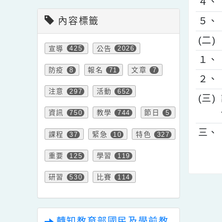
會計室新聞
３
４
內容標籤
５
(
宣導
公告
425
2026
１
防疫
報名
文章
8
71
7
２
注意
活動
297
652
(
資訊
教學
節日
750
744
5
三
課程
緊急
特色
37
10
327
重要
學習
125
119
研習
比賽
530
114