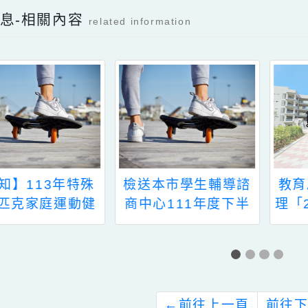
Facebook分享及讚按鈕，會開啟新視窗輸入
新消息-相關內容
related information
殊
檢送本市學生輔導諮
教育局婦幼發展
健
商中心111年度下半
理「2025桃園
年高國中小學學校心
女路成果發表記