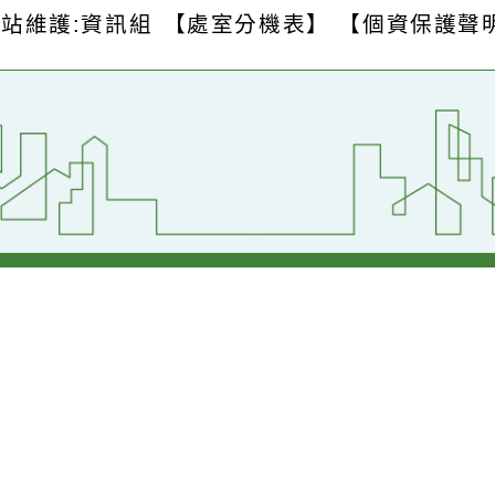
S
版權所有 © 2026
桃園市中壢區青園國民
壢區青昇路123號
【交通位置】
1
傳真：(03)2871-667
網站維護:資訊組
【處室分機表】
【個資保