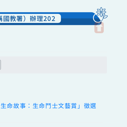
下簡稱國教署）辦理202
開
啟
上
方
搜尋
區
塊
獲獎者生命故事：生命鬥士文藝賞」徵選