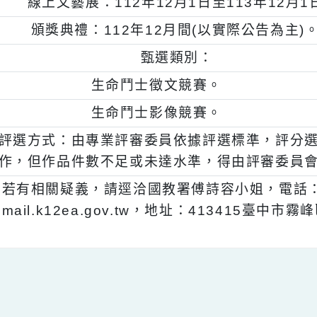
、
獲獎公告：112年11月30日。
、
線上文藝展：112年12月1日至113年1
、
頒獎典禮：112年12月間(以實際公告
二)
甄選類別：
、
生命鬥士徵文競賽。
、
生命鬥士影像競賽。
三)
評選方式：由專業評審委員依據評選標準，
作，但作品件數不足或未達水準，得由評審
、
若有相關疑義，請逕洽國教署傅詩容小姐，電話：04
mail.k12ea.gov.tw，地址：41341