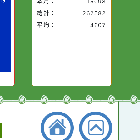
今天：
1217
小語
作者：網路小語
昨天：
1907
路途中，
生活是一面鏡子。你對
本週：
13236
干擾，特
它笑，它就對你笑；你
些美麗的
對它哭，它也對你哭。
本月：
15093
總計：
262582
平均：
4607