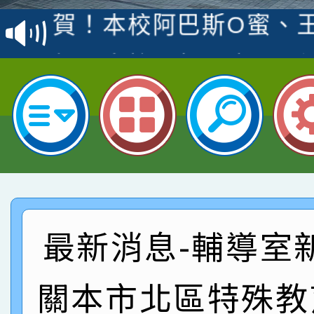
賽 洪綺君教師榮獲社會
賀！本校阿巴斯O蜜、
名
倩參加桃園市科展 國小
賀！本校四年二班張O
名 指導老師王老師、陳
園市英語競賽國小朗讀
賀！本校參加桃園市中
指導老師林老師
賽 劉文瑛教師榮獲教
賀！本校參與2026世
臺灣台語-第二名
市賽榮獲科學小創客佳
賀！本校參加桃園市中
創客第三名。
賽 洪綺君教師榮獲社會
賀！本校阿巴斯O蜜、
最新消息-輔導室
名
倩參加桃園市科展 國小
賀！本校四年二班張O
關本市北區特殊教
名 指導老師王老師、陳
園市英語競賽國小朗讀
賀！本校參加桃園市中