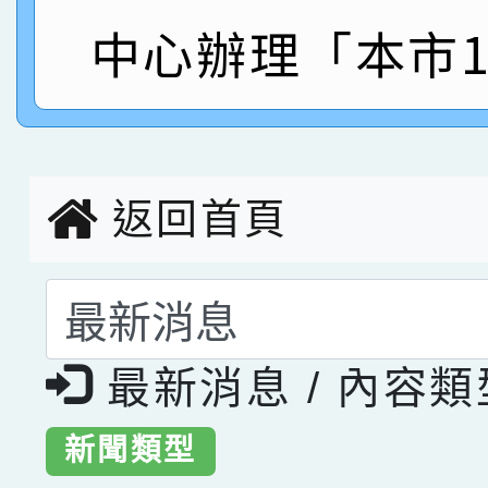
指導老師林老師
賽 劉文瑛教師榮獲教
賀！本校參與2026世
中心辦理「本市1
臺灣台語-第二名
市賽榮獲科學小創客佳
創客第三名。
返回首頁
選擇後頁面內容會更
最新消息 / 內容
新聞類型