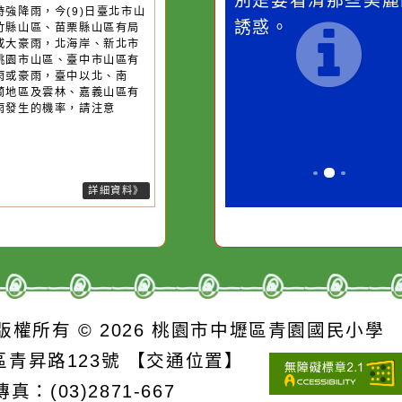
桃園市
作者：網路小語
作者：網路
降雨
滴污
在實現理想的路途中，
生活是一面鏡
污水
必須排除一切干擾，特
它笑，它就對
26-08-09, 09:10│中央氣象署
13號颱風及其外圍環流影響，易
的存
別是要看清那些美麗的
對它哭，它也
短延時強降雨，今(9)日臺北市山
誘惑。
、新竹縣山區、苗栗縣山區有局
豪雨或大豪雨，北海岸、新北市
區、桃園市山區、臺中市山區有
部大雨或豪雨，臺中以北、南
、宜蘭地區及雲林、嘉義山區有
部大雨發生的機率，請注意
詳細資料》