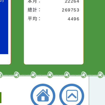
今天：
2793
小語
昨天：
1926
子。你對
本週：
2793
你笑；你
對你哭。
本月：
22264
總計：
269753
平均：
4496