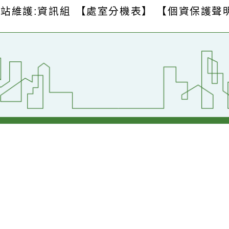
S
版權所有 © 2026
桃園市中壢區青園國民
壢區青昇路123號
【交通位置】
1
傳真：(03)2871-667
網站維護:資訊組
【處室分機表】
【個資保