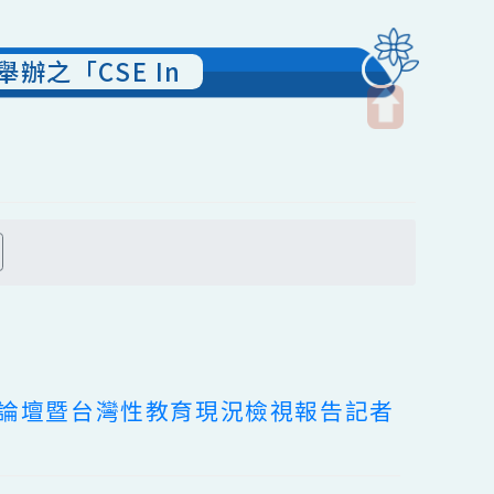
會舉辦之「CSE In
開
啟
上
方
搜尋
區
塊
性教育國際論壇暨台灣性教育現況檢視報告記者