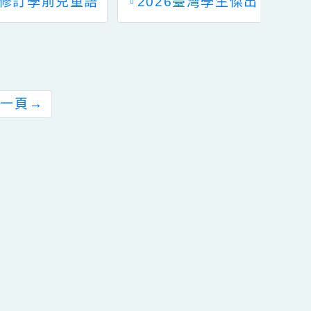
資優類中央分團-
轉知本府社會局為響
『2026臺灣學生傑出
應國際志工日，訂於
研究發表暨專家指導
112年12月2日舉辦
交流論壇』實施計畫
「桃園市112年志願
服務嘉年華暨NPO成
果市集」一案，請查
照。
前往下一頁
→