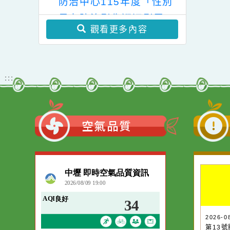
學年度國民小學輔導教師
學士後教育學分班」(第
教育局家庭暴力暨性侵害
二階段招生)
防治中心115年度「性別
暴力防治影像巡迴影展」
觀看更多內容
:::
空氣品質