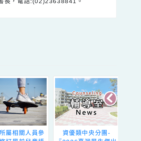
.tw/2023cse-zh-tw/
長，電話:(02)23638841。
內容