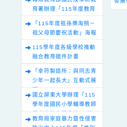
臺中市私立惠明
國教署生命教育專業
1
轉知教育部國民及學前教
112學年度招生
發展中心將辦理「生
及招生海報各1
命教育素養導向教學-
育署辦理「115年度教育
份，請查照。
開放空間培訓工作
部國民及學前教育署辦理
「115年度祖孫樂淘桃－
坊」一案
性別平等教育建置課程與
祖父母節慶祝活動」海報
教學人才庫實施計畫」
電子檔
115學年度各級學校推動
融合教育徵件計畫
「幸符製造所：與同志青
少年一起長大」互動式展
覽
國立屏東大學辦理「115