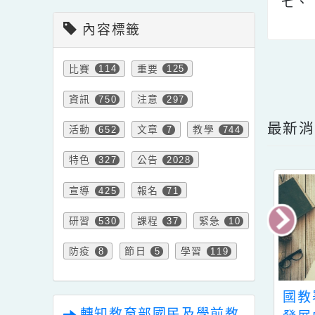
會計室新聞
六
七
內容標籤
點擊
比賽
重要
114
125
資訊
注意
750
297
最
活動
文章
教學
652
7
744
特色
公告
327
2028
宣導
報名
425
71
研習
課程
緊急
530
37
10
防疫
節日
學習
8
5
119