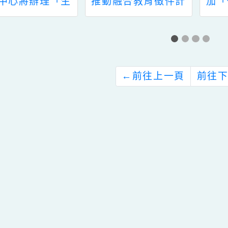
15學年度各級學校
轉知所屬相關人員參
推動融合教育徵件計
加「修訂學前兒童語
畫
言障礙評量表及修訂
學齡兒童語言障礙評
量表」研習，請查
照。
←
前往上一頁