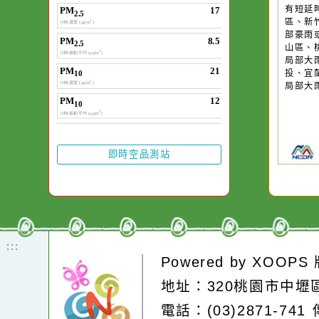
作者：網路小語
一杯清水因滴入一
水而變污濁，一杯
20
第
卻不會因一滴清水
有
在而變清澈。
區
部
山
局
投
局
即時空品測站