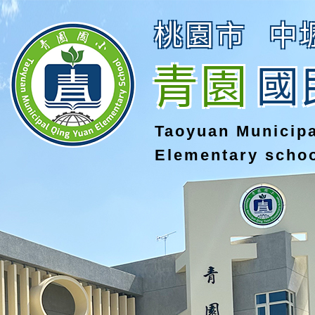
桃園市
中
青園
國
Taoyuan Municip
Elementary scho