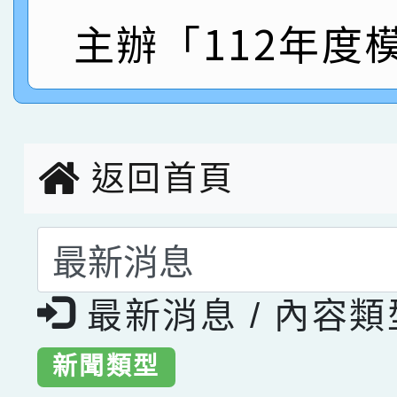
指導老師林老師
賽 劉文瑛教師榮獲教
賀！本校參與2026世
主辦「112年度
臺灣台語-第二名
市賽榮獲科學小創客佳
創客第三名。
返回首頁
選擇後頁面內容會更
最新消息 / 內容
新聞類型