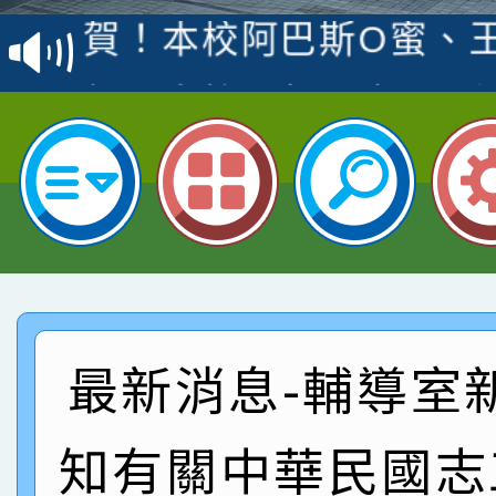
賽 洪綺君教師榮獲社會
賀！本校阿巴斯O蜜、
名
倩參加桃園市科展 國小
賀！本校四年二班張O
名 指導老師王老師、陳
園市英語競賽國小朗讀
賀！本校參加桃園市中
指導老師林老師
賽 劉文瑛教師榮獲教
賀！本校參與2026世
臺灣台語-第二名
市賽榮獲科學小創客佳
賀！本校參加桃園市中
創客第三名。
賽 洪綺君教師榮獲社會
賀！本校阿巴斯O蜜、
最新消息-輔導室
名
倩參加桃園市科展 國小
賀！本校四年二班張O
知有關中華民國志
名 指導老師王老師、陳
園市英語競賽國小朗讀
賀！本校參加桃園市中