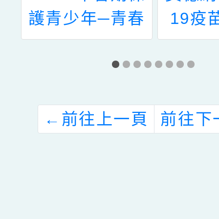
理
護青少年─青春
19疫
台
專案」- 生命教
知、
快
育宣導
COVI
健
接種評
競
書、
←
前往上一頁
前往下
COVI
相