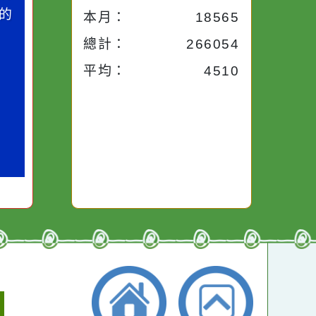
今天：
1020
小語
作者：網路小語
昨天：
1715
路途中，
生活是一面鏡子。你對
本週：
16708
干擾，特
它笑，它就對你笑；你
些美麗的
對它哭，它也對你哭。
本月：
18565
總計：
266054
平均：
4510