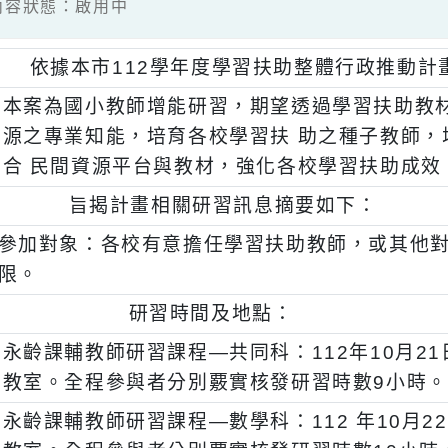
2 / 內容狀態：啟用中
、
依據本市112學年度學習扶助整體行政
、
本案為國小教師增能研習，期望透過學習扶
源之專業知能，培育各校學習扶 助之種子
合 民間資源平台與教材，強化各校學習扶
、
旨揭計畫相關研習訊息摘要如下：
一)
參加對象：各校有意擔任學習扶助教師，或其
限。
二)
研習時間及地點：
、
永齡課輔教師研習課程—共同科：112年10月2
教室。全程參與者分別覈實核發研習時數9