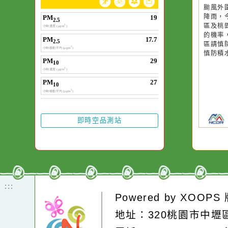
20
颱
降
區
的
區
慎
即時空品測站