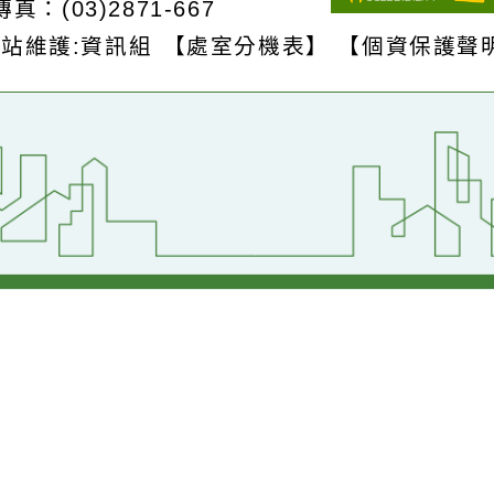
S
版權所有 © 2026
桃園市中壢區青園國民
壢區青昇路123號
【交通位置】
1
傳真：(03)2871-667
網站維護:資訊組
【處室分機表】
【個資保