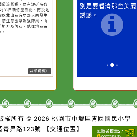
桃園市
作者：網路小語
作者：網路
降雨
一杯清水因滴入一滴污
在實現理想的
水而變污濁，一杯污水
必須排除一切
26-08-08, 01:25│中央氣象署
風外圍環流影響，易有短延時強
卻不會因一滴清水的存
別是要看清那
雨，今(8)日新竹至彰化、南投地
在而變清澈。
誘惑。
及桃園以北山區有局部大雨發生
機率，請注意雷擊及強陣風，山
請慎防坍方及落石，低窪地區請
防積水。
詳細資料》