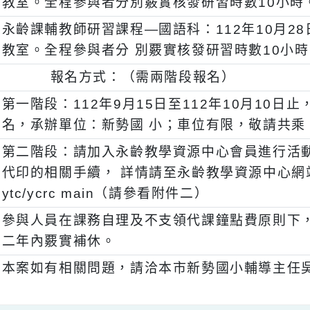
、
永齡課輔教師研習課程—數學科：112 年10月
教室。全程參與者分別覈實核發研習時數1
、
永齡課輔教師研習課程—國語科：112年10月2
教室。全程參與者分 別覈實核發研習時數1
三)
報名方式：（需兩階段報名）
、
第一階段：112年9月15日至112年10
名，承辦單位：新勢國 小；車位有限，敬
、
第二階段：請加入永齡教學資源中心會員進
代印的相關手續， 詳情請至永齡教學資源中心網站參看— 
ytc/ycrc main（請參看附件二）
、
參與人員在課務自理及不支領代課鐘點費原則
二年內覈實補休。