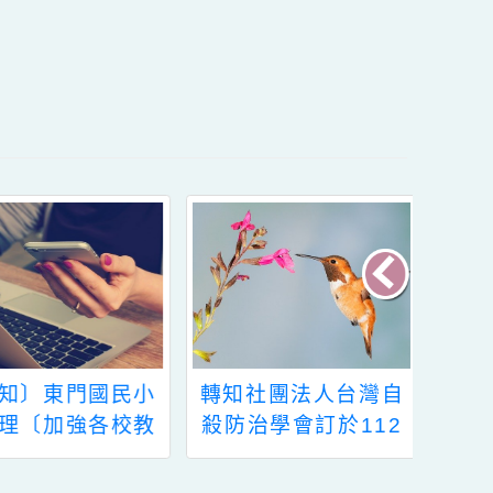
瑞香（電話03-4937563轉 610）。
內容