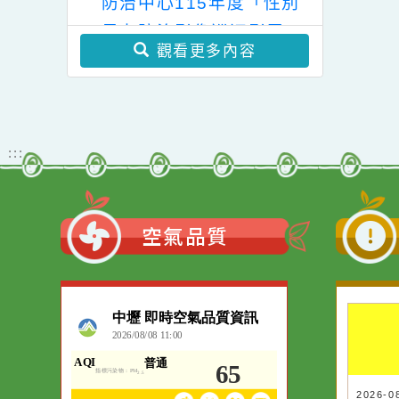
本校112學年度
轉知福豐國中辦理
〔
學年度國民小學輔導教師
下午低年級兒童
「桃園市112學年度
林
學士後教育學分班」(第
照顧服務教師甄
國民中學藝術才能國
中
教育局家庭暴力暨性侵害
二階段招生)
選資訊
樂班鑑定招生家長說
之
防治中心115年度「性別
明會」，請協助宣傳
暴力防治影像巡迴影展」
並鼓勵家長踴躍報名
觀看更多內容
參加，請查照。
:::
空氣品質