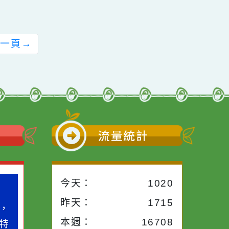
〔轉知〕東門國民小
轉知社團法人台灣自
學辦理〔加強各校教
殺防治學會訂於112
職員及家長特教知能
年5月27日下午辦理
研習〕--談適應體育
「第一線人員之自殺
概論與實務
防治守門人訓練」(如
附件)，請查照
前往下一頁
→
小語
流量統計