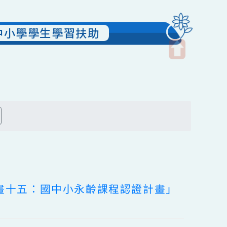
市國民中小學學生學習扶助
開
啟
上
方
搜尋
區
塊
畫子計畫十五：國中小永齡課程認證計畫」