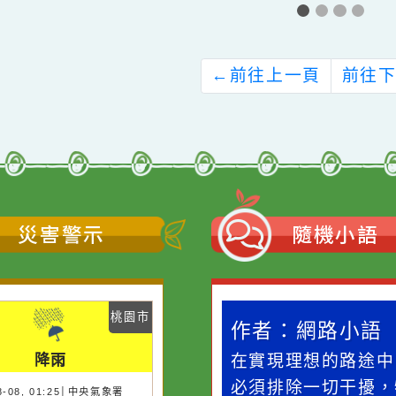
轉知〕壢小故事森
有關本局志願服務紀
、楊梅故事園區及
錄冊及志願服務榮譽
平路故事館等三館
卡申請方式一案，詳
「易讀導覽手冊」
如說明，請查照。
←
前往上一頁
災害警示
隨機