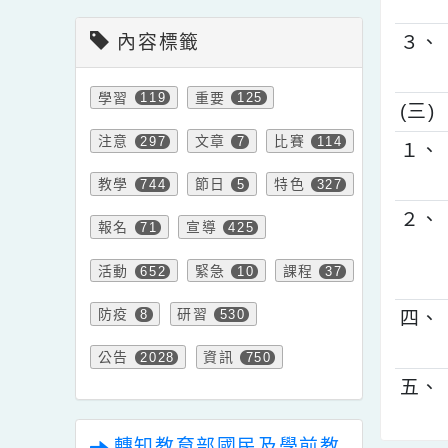
會計室新聞
２
內容標籤
３
學習
重要
119
125
(
注意
文章
比賽
297
7
114
１
教學
節日
特色
744
5
327
２
報名
宣導
71
425
活動
緊急
課程
652
10
37
防疫
研習
8
530
四
公告
資訊
2028
750