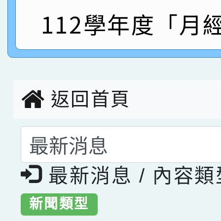
指導老師林老師
賽 劉文瑛教師榮獲教
賀！本校參與2026世
112學年度「月
臺灣台語-第二名
市賽榮獲科學小創客佳
創客第三名。
返回首頁
選擇後頁面內容會更
最新消息 / 內容
新聞類型