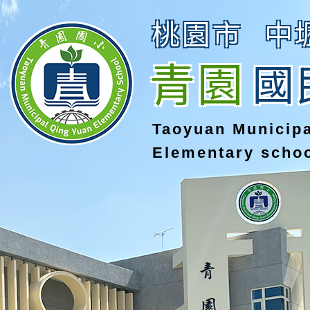
桃園市
中
青園
國
Taoyuan Municip
Elementary scho