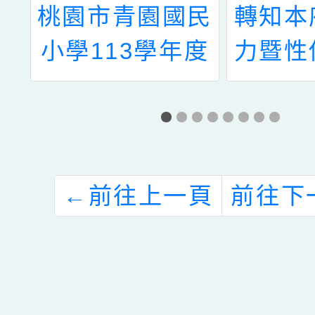
理
桃園市青園國民
轉知本
教
小學113學年度
力暨性
教
第三次兒童課後
中心辦
的
照顧服務教師甄
年度家
是
選簡章
治月
孩
動」，
←
前往上一頁
前往下
說
師生參
息