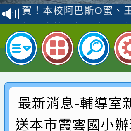
賽 洪綺君教師榮獲社會
賀！本校阿巴斯O蜜、
名
倩參加桃園市科展 國小
賀！本校四年二班張O
名 指導老師王老師、陳
園市英語競賽國小朗讀
賀！本校參加桃園市中
指導老師林老師
賽 劉文瑛教師榮獲教
賀！本校參與2026世
臺灣台語-第二名
市賽榮獲科學小創客佳
賀！本校參加桃園市中
創客第三名。
賽 洪綺君教師榮獲社會
賀！本校阿巴斯O蜜、
最新消息-輔導室
名
倩參加桃園市科展 國小
賀！本校四年二班張O
送本市霞雲國小辦
名 指導老師王老師、陳
園市英語競賽國小朗讀
賀！本校參加桃園市中