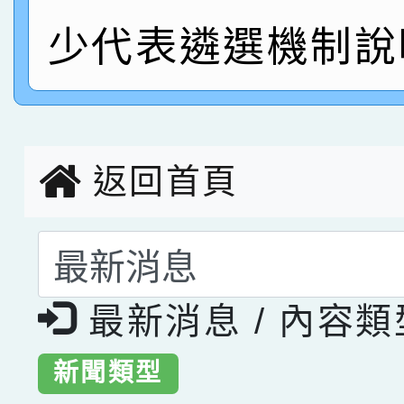
指導老師林老師
賽 劉文瑛教師榮獲教
賀！本校參與2026世
少代表遴選機制說
臺灣台語-第二名
市賽榮獲科學小創客佳
創客第三名。
返回首頁
選擇後頁面內容會更
最新消息 / 內容
新聞類型