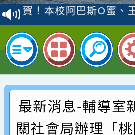
賽 洪綺君教師榮獲社會
賀！本校阿巴斯O蜜、
名
倩參加桃園市科展 國小
賀！本校四年二班張O
名 指導老師王老師、陳
園市英語競賽國小朗讀
賀！本校參加桃園市中
指導老師林老師
賽 劉文瑛教師榮獲教
賀！本校參與2026世
臺灣台語-第二名
市賽榮獲科學小創客佳
賀！本校參加桃園市中
創客第三名。
賽 洪綺君教師榮獲社會
賀！本校阿巴斯O蜜、
最新消息-輔導室
名
倩參加桃園市科展 國小
賀！本校四年二班張O
關社會局辦理「桃
名 指導老師王老師、陳
園市英語競賽國小朗讀
賀！本校參加桃園市中