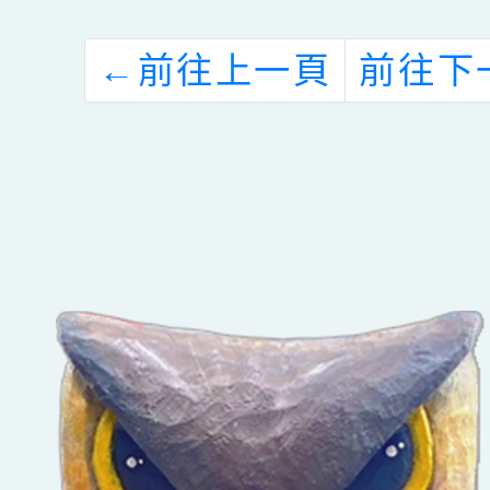
殊教育學生聯合
活
安置簡章」1
←
前往上一頁
前往下
份，請轉知有需
求學生及其家長
知悉，並協助準
備相關申請資
料，請查照。