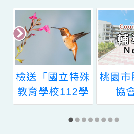
學
檢送「國立特殊
桃園市
童
教育學校112學
協
教
年度國民教育暨
「20
學前教育階段特
使親子