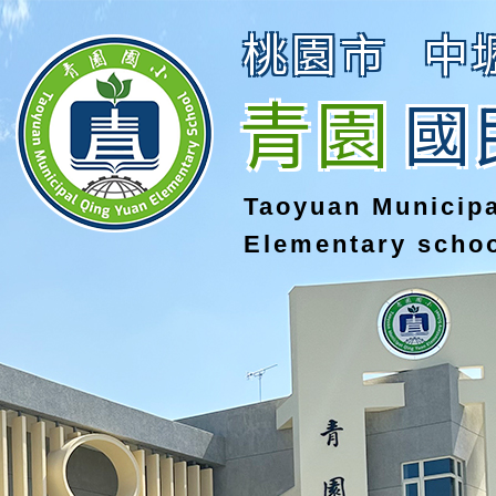
桃園市
中
青園
國
Taoyuan Municip
Elementary scho