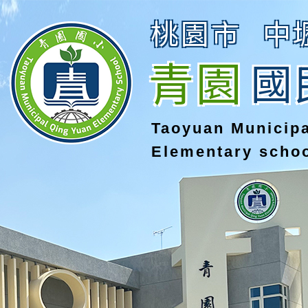
桃園市
中
青園
國
Taoyuan Municip
Elementary scho