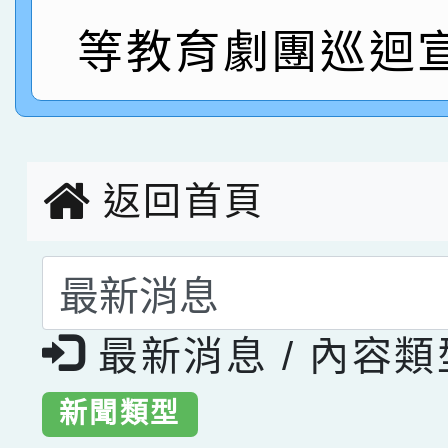
等教育劇團巡迴
指導老師林老師
賽 劉文瑛教師榮獲教
賀！本校參與2026世
臺灣台語-第二名
市賽榮獲科學小創客佳
創客第三名。
返回首頁
選擇後頁面內容會更
最新消息 / 內容
新聞類型