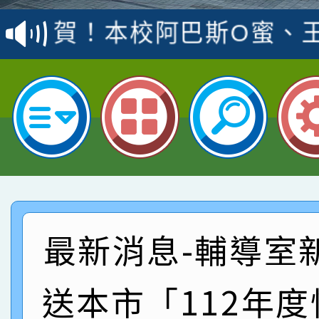
賽 洪綺君教師榮獲社會
賀！本校阿巴斯O蜜、
名
倩參加桃園市科展 國小
賀！本校四年二班張O
名 指導老師王老師、陳
園市英語競賽國小朗讀
賀！本校參加桃園市中
指導老師林老師
賽 劉文瑛教師榮獲教
賀！本校參與2026世
臺灣台語-第二名
市賽榮獲科學小創客佳
賀！本校參加桃園市中
創客第三名。
賽 洪綺君教師榮獲社會
賀！本校阿巴斯O蜜、
最新消息-輔導室
名
倩參加桃園市科展 國小
賀！本校四年二班張O
送本市「112年
名 指導老師王老師、陳
園市英語競賽國小朗讀
賀！本校參加桃園市中