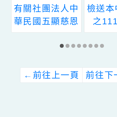
理
有關社團法人中
檢送本
教
華民國五顯慈恩
之11
教
淨土功德會檢送
手，做
溝
「桃園市112年
樂共親
正
國中小身心障礙
報電子
及弱勢族群學生
鼓勵所
←
前往上一頁
前往下
助
親子暑期游泳夏
名參
校
令營」活動計畫
社
1份，請查照。