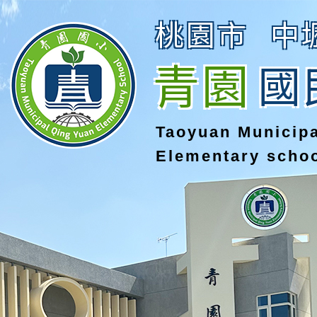
桃園市
中
青園
國
Taoyuan Municip
Elementary scho