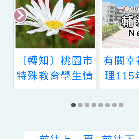
台
〔轉知〕桃園市
有關幸
福
特殊教育學生情
理11
第
緒及行為問題支
區域職
我
持資源中心電話
體驗育
者
諮詢服務
計畫及
名