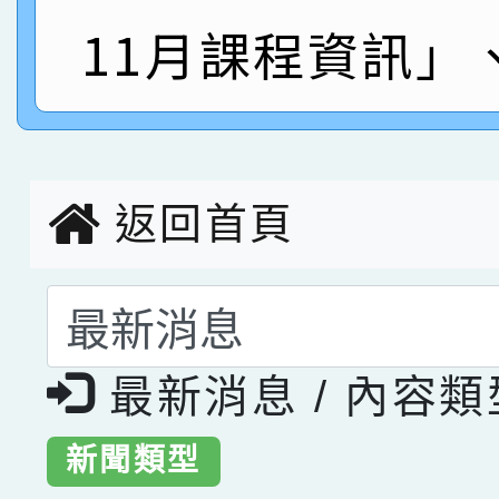
指導老師林老師
賽 劉文瑛教師榮獲教
賀！本校參與2026世
11月課程資訊」
臺灣台語-第二名
市賽榮獲科學小創客佳
創客第三名。
返回首頁
選擇後頁面內容會更
最新消息 / 內容
新聞類型