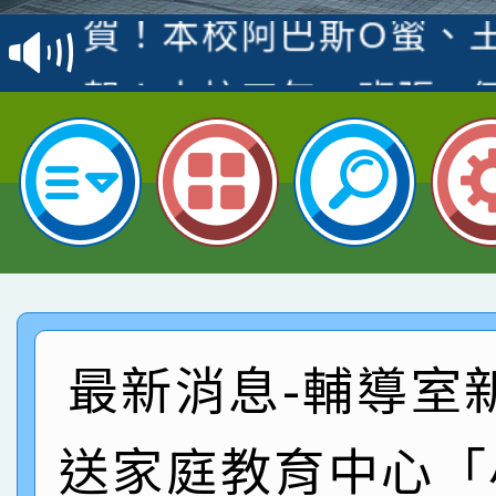
賽 洪綺君教師榮獲社會
賀！本校阿巴斯O蜜、
名
倩參加桃園市科展 國小
賀！本校四年二班張O
名 指導老師王老師、陳
園市英語競賽國小朗讀
賀！本校參加桃園市中
指導老師林老師
賽 劉文瑛教師榮獲教
賀！本校參與2026世
臺灣台語-第二名
市賽榮獲科學小創客佳
賀！本校參加桃園市中
創客第三名。
賽 洪綺君教師榮獲社會
賀！本校阿巴斯O蜜、
最新消息-輔導室
名
倩參加桃園市科展 國小
賀！本校四年二班張O
送家庭教育中心「
名 指導老師王老師、陳
園市英語競賽國小朗讀
賀！本校參加桃園市中