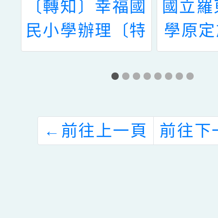
團
〔轉知〕幸福國
國立羅
福
民小學辦理〔特
學原定
辦
教知能研習〕--
4月1
桃
情緒障礙教學及
「生命
懷
輔導--
線上研
追
因故改
←
前往上一頁
前往下
之
17
關