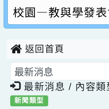
指導老師林老師
賽 劉文瑛教師榮獲教
賀！本校參與2026世
校園—教與學發表
臺灣台語-第二名
市賽榮獲科學小創客佳
創客第三名。
返回首頁
選擇後頁面內容會更
最新消息 / 內容
新聞類型