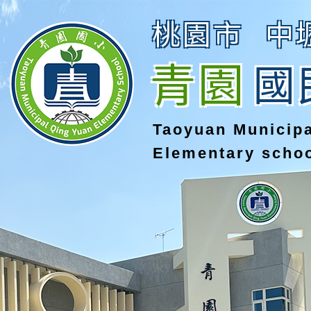
桃園市
中
青園
國
Taoyuan Municip
Elementary scho