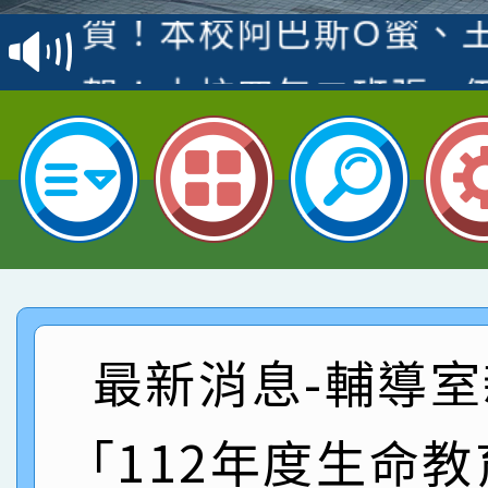
賽 洪綺君教師榮獲社會
賀！本校阿巴斯O蜜、
名
倩參加桃園市科展 國小
賀！本校四年二班張O
名 指導老師王老師、陳
園市英語競賽國小朗讀
賀！本校參加桃園市中
指導老師林老師
賽 劉文瑛教師榮獲教
賀！本校參與2026世
臺灣台語-第二名
市賽榮獲科學小創客佳
賀！本校參加桃園市中
創客第三名。
賽 洪綺君教師榮獲社會
賀！本校阿巴斯O蜜、
最新消息-輔導室
名
倩參加桃園市科展 國小
賀！本校四年二班張O
「112年度生命
名 指導老師王老師、陳
園市英語競賽國小朗讀
賀！本校參加桃園市中