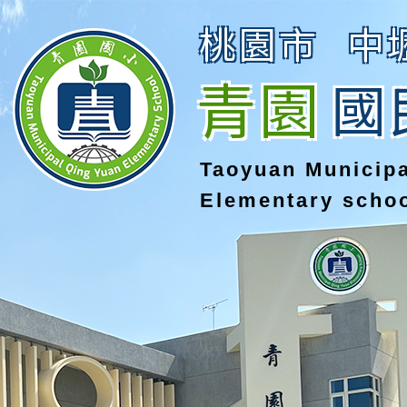
桃園市
中
青園
國
Taoyuan Municip
Elementary scho