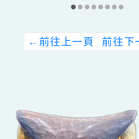
5
務教師甄選簡章
統教育
生
生命故
明
鬥士文
←
前往上一頁
前往下
選計畫
查