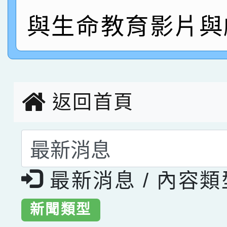
指導老師林老師
賽 劉文瑛教師榮獲教
賀！本校參與2026世
與生命教育影片與
臺灣台語-第二名
市賽榮獲科學小創客佳
創客第三名。
返回首頁
選擇後頁面內容會更
最新消息 / 內容
新聞類型