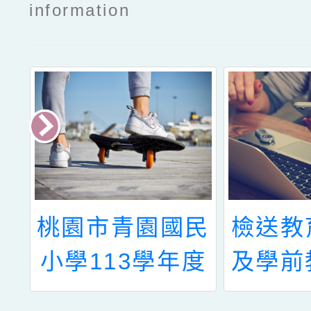
information
全
桃園市青園國民
檢送教
會
小學113學年度
及學前
家
兒童課後照顧服
理20