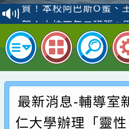
賽 洪綺君教師榮獲社會
賀！本校阿巴斯O蜜、
名
倩參加桃園市科展 國小
賀！本校四年二班張O
名 指導老師王老師、陳
園市英語競賽國小朗讀
賀！本校參加桃園市中
指導老師林老師
賽 劉文瑛教師榮獲教
賀！本校參與2026世
臺灣台語-第二名
市賽榮獲科學小創客佳
賀！本校參加桃園市中
創客第三名。
賽 洪綺君教師榮獲社會
賀！本校阿巴斯O蜜、
最新消息-輔導室
名
倩參加桃園市科展 國小
賀！本校四年二班張O
仁大學辦理「靈性
名 指導老師王老師、陳
園市英語競賽國小朗讀
賀！本校參加桃園市中