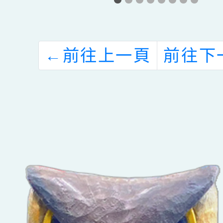
意
-別做直升機父
度聽 
息
母
精學分
←
前往上一頁
前往下