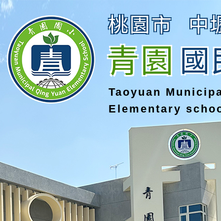
桃園市
中
青園
國
Taoyuan Municip
Elementary scho