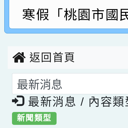
寒假「桃園市國
指導老師林老師
賽 劉文瑛教師榮獲教
賀！本校參與2026世
臺灣台語-第二名
市賽榮獲科學小創客佳
創客第三名。
返回首頁
選擇後頁面內容會更
最新消息 / 內容
新聞類型