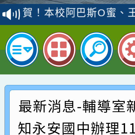
賽 洪綺君教師榮獲社會
賀！本校阿巴斯O蜜、
名
倩參加桃園市科展 國小
賀！本校四年二班張O
名 指導老師王老師、陳
園市英語競賽國小朗讀
賀！本校參加桃園市中
指導老師林老師
賽 劉文瑛教師榮獲教
賀！本校參與2026世
臺灣台語-第二名
市賽榮獲科學小創客佳
賀！本校參加桃園市中
創客第三名。
賽 洪綺君教師榮獲社會
賀！本校阿巴斯O蜜、
最新消息-輔導室
名
倩參加桃園市科展 國小
賀！本校四年二班張O
知永安國中辦理1
名 指導老師王老師、陳
園市英語競賽國小朗讀
賀！本校參加桃園市中