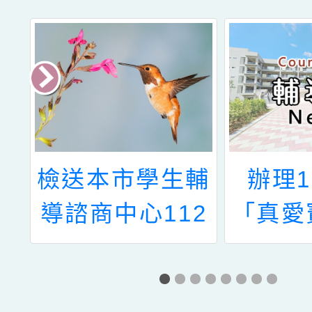
學
檢送本市學生輔
辦理1
一
導諮商中心112
「真愛
生
年度上半年高國
懷特殊
中小學學校心理
童活動