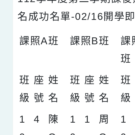
名成功名單-02/16開學
課照A班
課照B班
課
班
班
座
姓
班
座
姓
班
級
號
名
級
號
名
級
1
4
陳
1
1
周
1