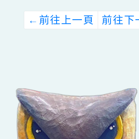
衛生諮詢服務實
支會踴
施計畫暨心衛諮
←
前往上一頁
前往下
詢時間表1份，
詳如說明，請查
照，請查照。