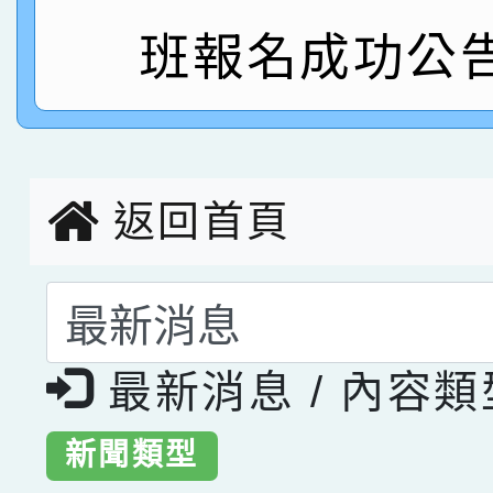
指導老師林老師
賽 劉文瑛教師榮獲教
賀！本校參與2026世
班報名成功公告
臺灣台語-第二名
市賽榮獲科學小創客佳
創客第三名。
返回首頁
選擇後頁面內容會更
最新消息 / 內容
新聞類型