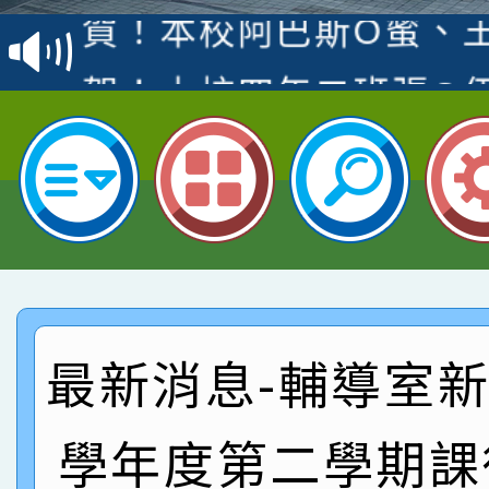
賽 洪綺君教師榮獲社會
賀！本校阿巴斯O蜜、
名
倩參加桃園市科展 國小
賀！本校四年二班張O
名 指導老師王老師、陳
園市英語競賽國小朗讀
賀！本校參加桃園市中
指導老師林老師
賽 劉文瑛教師榮獲教
賀！本校參與2026世
臺灣台語-第二名
市賽榮獲科學小創客佳
賀！本校參加桃園市中
創客第三名。
賽 洪綺君教師榮獲社會
賀！本校阿巴斯O蜜、
最新消息-輔導室新聞
名
倩參加桃園市科展 國小
賀！本校四年二班張O
名 指導老師王老師、陳
學年度第二學期課
園市英語競賽國小朗讀
賀！本校參加桃園市中