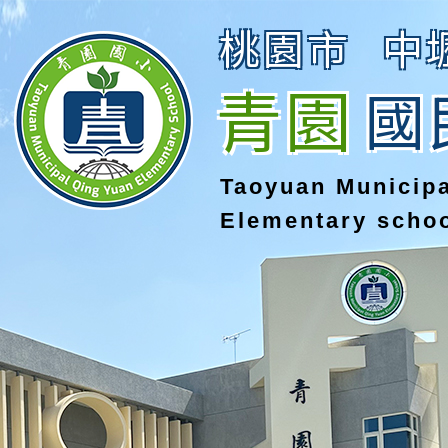
桃園市
中
青園
國
Taoyuan Municip
Elementary scho