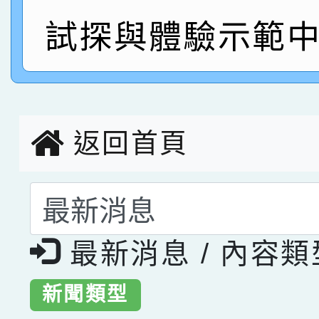
指導老師林老師
賽 劉文瑛教師榮獲教
賀！本校參與2026世
試探與體驗示範中
臺灣台語-第二名
市賽榮獲科學小創客佳
創客第三名。
返回首頁
選擇後頁面內容會更
最新消息 / 內容
新聞類型