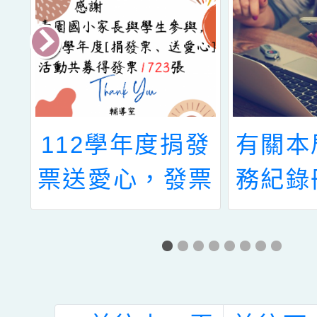
8
112學年度捐發
有關本
辦
票送愛心，發票
務紀錄
講
募集結果公告
服務榮
：
方式一
的
說明，