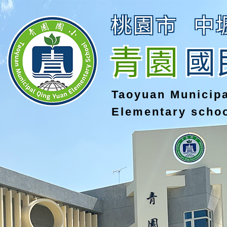
桃園市
中
青園
國
Taoyuan Municip
Elementary scho