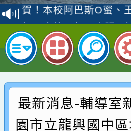
賽 洪綺君教師榮獲社會
賀！本校阿巴斯O蜜、
名
倩參加桃園市科展 國小
賀！本校四年二班張O
名 指導老師王老師、陳
園市英語競賽國小朗讀
賀！本校參加桃園市中
指導老師林老師
賽 劉文瑛教師榮獲教
賀！本校參與2026世
臺灣台語-第二名
市賽榮獲科學小創客佳
賀！本校參加桃園市中
創客第三名。
賽 洪綺君教師榮獲社會
賀！本校阿巴斯O蜜、
最新消息-輔導室
名
倩參加桃園市科展 國小
賀！本校四年二班張O
園市立龍興國中區
名 指導老師王老師、陳
園市英語競賽國小朗讀
賀！本校參加桃園市中