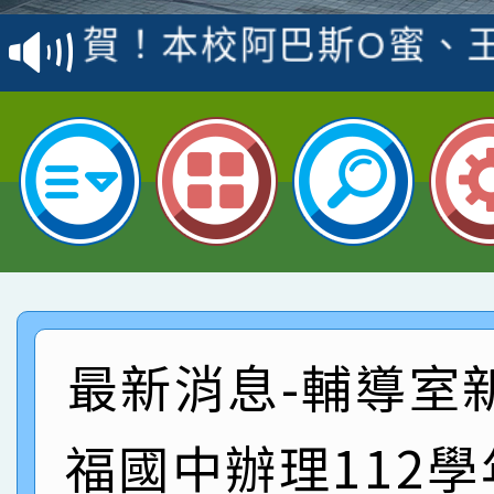
賽 洪綺君教師榮獲社會
賀！本校阿巴斯O蜜、
名
倩參加桃園市科展 國小
賀！本校四年二班張O
名 指導老師王老師、陳
園市英語競賽國小朗讀
賀！本校參加桃園市中
指導老師林老師
賽 劉文瑛教師榮獲教
賀！本校參與2026世
臺灣台語-第二名
市賽榮獲科學小創客佳
賀！本校參加桃園市中
創客第三名。
賽 洪綺君教師榮獲社會
賀！本校阿巴斯O蜜、
最新消息-輔導室
名
倩參加桃園市科展 國小
賀！本校四年二班張O
福國中辦理112
名 指導老師王老師、陳
園市英語競賽國小朗讀
賀！本校參加桃園市中