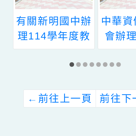
幸
有關新明國中辦
中華資
實體
理114學年度教
會辦理
報
育優先區親職教
年資優
育講座(一)～滑
研
世代的家長必修
課─陪伴孩子走
←
前往上一頁
前往下
出自己的閃耀