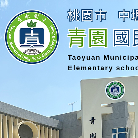
桃園市
中
青園
國
Taoyuan Municip
Elementary scho