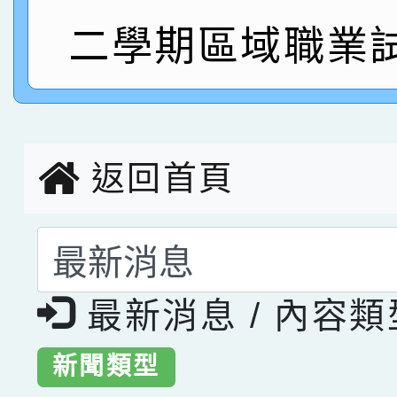
二學期區域職業
指導老師林老師
賽 劉文瑛教師榮獲教
賀！本校參與2026世
臺灣台語-第二名
市賽榮獲科學小創客佳
創客第三名。
返回首頁
選擇後頁面內容會更
最新消息 / 內容
新聞類型